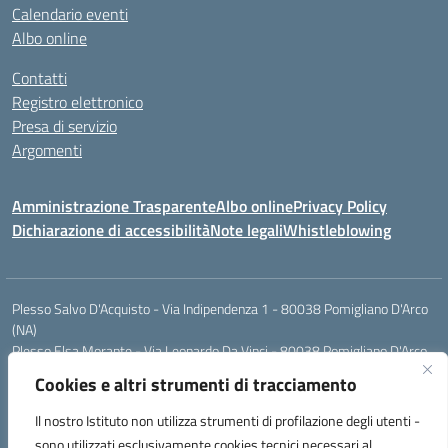
Calendario eventi
Albo online
Contatti
Registro elettronico
Presa di servizio
Argomenti
Amministrazione Trasparente
Albo online
Privacy Policy
Dichiarazione di accessibilità
Note legali
Whistleblowing
Plesso Salvo D'Acquisto - Via Indipendenza 1 - 80038 Pomigliano D'Arco
(NA)
Plesso Elsa Morante - Via Leonardo Da Vinci - 80038 Pomigliano D'Arco
(NA)
Cookies e altri strumenti di tracciamento
Plesso Leone - Via Pascoli - 80038 Pomigliano D'Arco (NA)
Tel.:0813177304 - Mail: naic8g1003@istruzione.it - Pec:
Il nostro Istituto non utilizza strumenti di profilazione degli utenti -
naic8g1003@pec.istruzione.it
sono utilizzati esclusivamente cookies tecnici necessari al