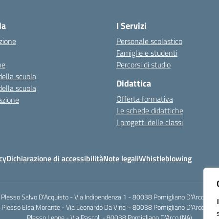
Visita la pagina iniziale della scuola
la
I Servizi
zione
Personale scolastico
Famiglie e studenti
ne
Percorsi di studio
della scuola
Didattica
della scuola
Offerta formativa
azione
Le schede didattiche
I progetti delle classi
cy
Dichiarazione di accessibilità
Note legali
Whistleblowing
Plesso Salvo D'Acquisto - Via Indipendenza 1 - 80038 Pomigliano D'Arco (NA)
Plesso Elsa Morante - Via Leonardo Da Vinci - 80038 Pomigliano D'Arco (NA)
Plesso Leone - Via Pascoli - 80038 Pomigliano D'Arco (NA)