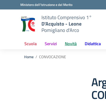
Vai ai contenuti
Vai al menu di navigazione
Vai al footer
Ministero dell'Istruzione e del Merito
Istituto Comprensivo 1°
D'Acquisto - Leone
Pomigliano d'Arco
Scuola
Servizi
Novità
Didattica
Home
CONVOCAZIONE
Ar
CO