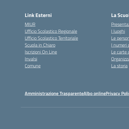
— 
Link Esterni
La Scuo
MIUR
Presenta
Ufficio Scolastico Regionale
I luoghi
Ufficio Scolastico Territoriale
Le perso
Scuola in Chiaro
I numeri 
Iscrizioni On Line
Le carte 
Invalsi
Organizz
Comune
La storia
Amministrazione Trasparente
Albo online
Privacy Poli