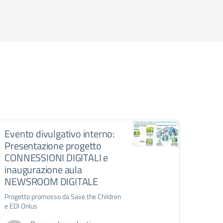
Evento divulgativo interno:
Dal 
Presentazione progetto
torna
CONNESSIONI DIGITALI e
lettu
inaugurazione aula
Dal 16
NEWSROOM DIGITALE
“Libria
scuole
Progetto promosso da Save the Children
e EDI Onlus