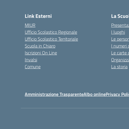
— 
Link Esterni
La Scuo
MIUR
Presenta
Ufficio Scolastico Regionale
I luoghi
Ufficio Scolastico Territoriale
Le perso
Scuola in Chiaro
I numeri 
Iscrizioni On Line
Le carte 
Invalsi
Organizz
Comune
La storia
Amministrazione Trasparente
Albo online
Privacy Poli