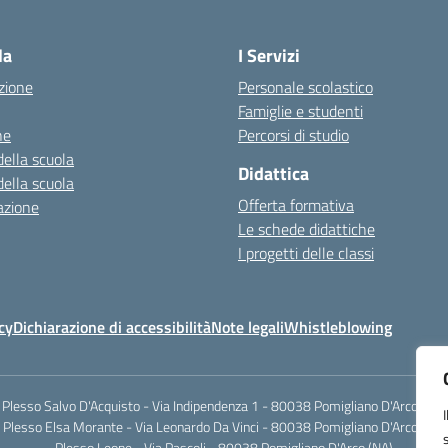
Visita la pagina iniziale della scuola
la
I Servizi
zione
Personale scolastico
Famiglie e studenti
ne
Percorsi di studio
della scuola
Didattica
della scuola
Offerta formativa
azione
Le schede didattiche
I progetti delle classi
cy
Dichiarazione di accessibilità
Note legali
Whistleblowing
Plesso Salvo D'Acquisto - Via Indipendenza 1 - 80038 Pomigliano D'Arco (NA)
Plesso Elsa Morante - Via Leonardo Da Vinci - 80038 Pomigliano D'Arco (NA)
Plesso Leone - Via Pascoli - 80038 Pomigliano D'Arco (NA)