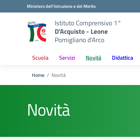
Vai ai contenuti
Vai al menu di navigazione
Vai al footer
Ministero dell'Istruzione e del Merito
Istituto Comprensivo 1°
D'Acquisto - Leone
Pomigliano d'Arco
Scuola
Servizi
Novità
Didattica
Home
Novità
Novità