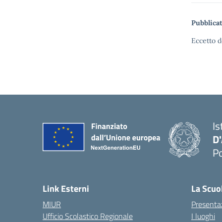
Pubblicat
Eccetto d
Is
D
Po
— 
Link Esterni
La Scuo
MIUR
Presenta
Ufficio Scolastico Regionale
I luoghi