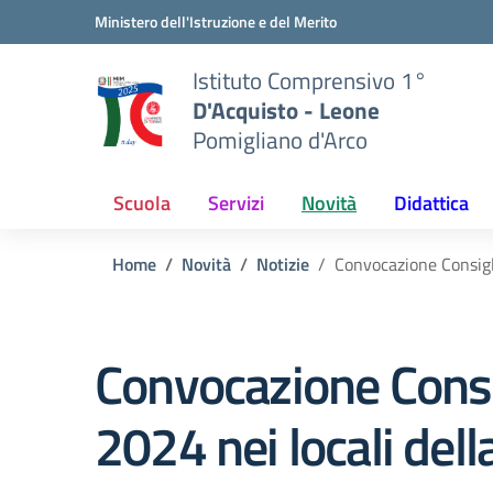
Vai ai contenuti
Vai al menu di navigazione
Vai al footer
Ministero dell'Istruzione e del Merito
Istituto Comprensivo 1°
D'Acquisto - Leone
Pomigliano d'Arco
Scuola
Servizi
Novità
Didattica
Home
Novità
Notizie
Convocazione Consigli
Convocazione Consig
2024 nei locali del