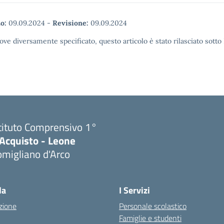
o:
09.09.2024
-
Revisione:
09.09.2024
ove diversamente specificato, questo articolo è stato rilasciato sott
tituto Comprensivo 1°
'Acquisto - Leone
migliano d'Arco
Visita la pagina iniziale della scuola
la
I Servizi
zione
Personale scolastico
Famiglie e studenti