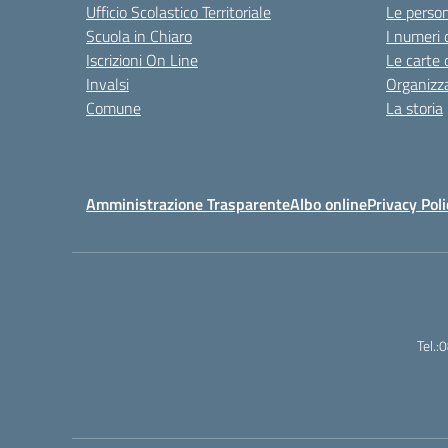
Ufficio Scolastico Territoriale
Le perso
Scuola in Chiaro
I numeri 
Iscrizioni On Line
Le carte 
Invalsi
Organizz
Comune
La storia
Amministrazione Trasparente
Albo online
Privacy Poli
Tel.: