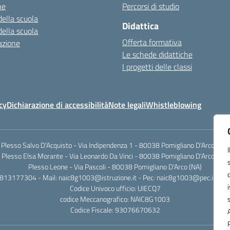
ne
Percorsi di studio
della scuola
Didattica
della scuola
Offerta formativa
azione
Le schede didattiche
I progetti delle classi
cy
Dichiarazione di accessibilità
Note legali
Whistleblowing
Plesso Salvo D'Acquisto - Via Indipendenza 1 - 80038 Pomigliano D'Arco (NA)
Plesso Elsa Morante - Via Leonardo Da Vinci - 80038 Pomigliano D'Arco (NA)
Plesso Leone - Via Pascoli - 80038 Pomigliano D'Arco (NA)
0813177304 - Mail: naic8g1003@istruzione.it - Pec: naic8g1003@pec.istruzi
Codice Univoco ufficio: UIECQ7
codice Meccanografico: NAIC8G1003
Codice Fiscale: 93076670632