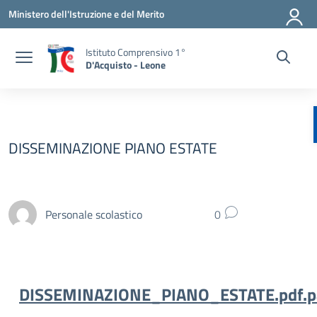
Vai ai contenuti
Vai al menu di navigazione
Vai al footer
Ministero dell'Istruzione e del Merito
Istituto Comprensivo 1°
D'Acquisto - Leone
DISSEMINAZIONE PIANO ESTATE
Personale scolastico
0
DISSEMINAZIONE_PIANO_ESTATE.pdf.p