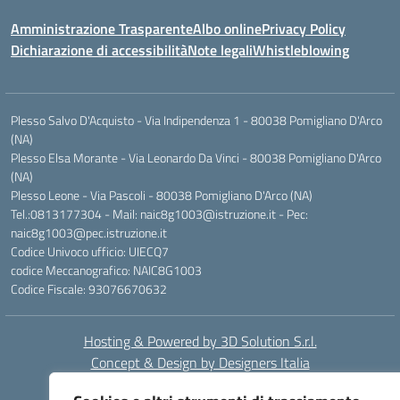
Amministrazione Trasparente
Albo online
Privacy Policy
Dichiarazione di accessibilità
Note legali
Whistleblowing
Plesso Salvo D'Acquisto - Via Indipendenza 1 - 80038 Pomigliano D'Arco
(NA)
Plesso Elsa Morante - Via Leonardo Da Vinci - 80038 Pomigliano D'Arco
(NA)
Plesso Leone - Via Pascoli - 80038 Pomigliano D'Arco (NA)
Tel.:0813177304 - Mail: naic8g1003@istruzione.it - Pec:
naic8g1003@pec.istruzione.it
Codice Univoco ufficio: UIECQ7
codice Meccanografico: NAIC8G1003
Codice Fiscale: 93076670632
Hosting & Powered by 3D Solution S.r.l.
Concept & Design by Designers Italia