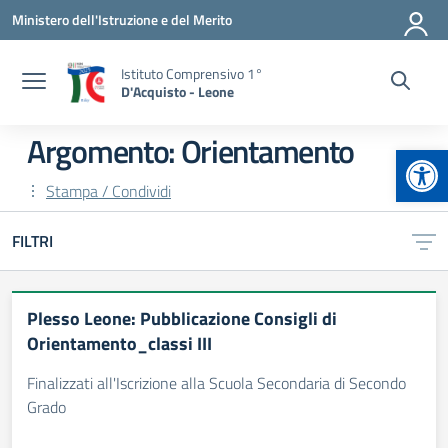
Vai ai contenuti
Vai al menu di navigazione
Vai al footer
Ministero dell'Istruzione e del Merito
Istituto Comprensivo 1°
D'Acquisto - Leone
Argomento: Orientamento
Apr
Stampa / Condividi
FILTRI
Plesso Leone: Pubblicazione Consigli di
Orientamento_classi III
Finalizzati all'Iscrizione alla Scuola Secondaria di Secondo
Grado