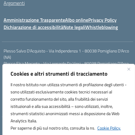
Argomenti
Amministrazione Trasparente
Albo online
Privacy Policy
Dichiarazione di accessibilità
Note legali
Whistleblowing
Plesso Salvo D'Acquisto - Via Indipendenza 1 - 80038 Pomigliano D'Arco
(NA)
Plesso Elsa Morante - Via Leonardo Da Vinci - 80038 Pomigliano D'Arco
(NA)
Cookies e altri strumenti di tracciamento
Plesso Leone - Via Pascoli - 80038 Pomigliano D'Arco (NA)
Tel.:0813177304 - Mail: naic8g1003@istruzione.it - Pec:
Il nostro Istituto non utilizza strumenti di profilazione degli utenti -
naic8g1003@pec.istruzione.it
sono utilizzati esclusivamente cookies tecnici necessari al
Codice Univoco ufficio: UIECQ7
corretto funzionamento del sito, alla fruibilità dei servizi
codice Meccanografico: NAIC8G1003
istituzionali e alla sua accessibilità – sono utilizzati, inoltre,
Codice Fiscale: 93076670632
strumenti statistici anonimizzati messi a disposizione da Web
Analytics Italia.
Hosting & Powered by 3D Solution S.r.l.
Per saperne di più sul nostro sito, consulta la ns.
Cookie Policy.
Concept & Design by Designers Italia