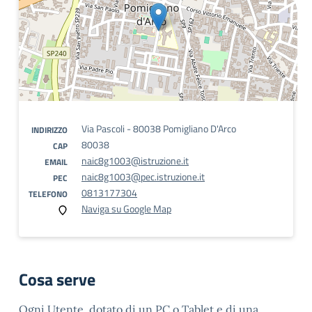
Via Pascoli - 80038 Pomigliano D'Arco
INDIRIZZO
80038
CAP
naic8g1003@istruzione.it
EMAIL
naic8g1003@pec.istruzione.it
PEC
0813177304
TELEFONO
Naviga su Google Map
Cosa serve
Ogni Utente, dotato di un PC o Tablet e di una