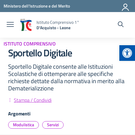
Vai ai contenuti
Vai al menu di navigazione
Vai al footer
Ministero dell'Istruzione e del Merito
Istituto Comprensivo 1°
D'Acquisto - Leone
ISTITUTO COMPRENSIVO
Apr
Sportello Digitale
Sportello Digitale consente alle Istituzioni
Scolastiche di ottemperare alle specifiche
richieste dettate dalla normativa in merito alla
Dematerializzione
Stampa / Condividi
Argomenti
Modulistica
Servizi