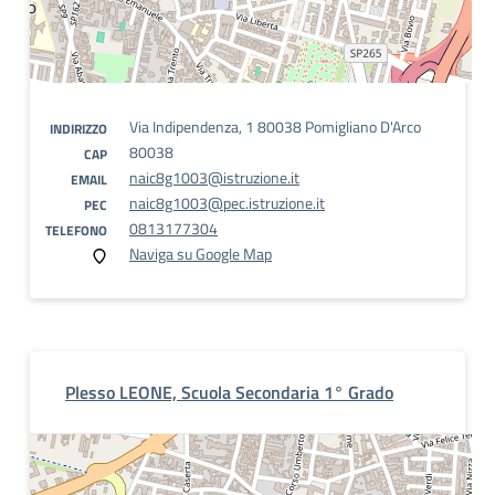
Via Indipendenza, 1 80038 Pomigliano D'Arco
INDIRIZZO
80038
CAP
naic8g1003@istruzione.it
EMAIL
naic8g1003@pec.istruzione.it
PEC
0813177304
TELEFONO
Naviga su Google Map
Plesso LEONE, Scuola Secondaria 1° Grado