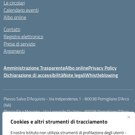
Le circolari
Calendario eventi
Albo online
Contatti
Registro elettronico
Presa di servizio
Argomenti
Amministrazione Trasparente
Albo online
Privacy Policy
Dichiarazione di accessibilità
Note legali
Whistleblowing
Plesso Salvo D'Acquisto - Via Indipendenza 1 - 80038 Pomigliano D'Arco
(NA)
Plesso Elsa Morante - Via Leonardo Da Vinci - 80038 Pomigliano D'Arco
(NA)
Cookies e altri strumenti di tracciamento
Plesso Leone - Via Pascoli - 80038 Pomigliano D'Arco (NA)
Tel.:0813177304 - Mail: naic8g1003@istruzione.it - Pec:
Il nostro Istituto non utilizza strumenti di profilazione degli utenti -