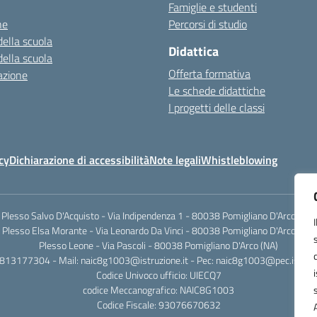
Famiglie e studenti
ne
Percorsi di studio
della scuola
Didattica
della scuola
Offerta formativa
azione
Le schede didattiche
I progetti delle classi
cy
Dichiarazione di accessibilità
Note legali
Whistleblowing
Plesso Salvo D'Acquisto - Via Indipendenza 1 - 80038 Pomigliano D'Arco (NA)
Plesso Elsa Morante - Via Leonardo Da Vinci - 80038 Pomigliano D'Arco (NA)
Plesso Leone - Via Pascoli - 80038 Pomigliano D'Arco (NA)
0813177304 - Mail: naic8g1003@istruzione.it - Pec: naic8g1003@pec.istruzi
Codice Univoco ufficio: UIECQ7
codice Meccanografico: NAIC8G1003
Codice Fiscale: 93076670632