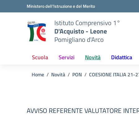
Vai ai contenuti
Vai al menu di navigazione
Vai al footer
Ministero dell'Istruzione e del Merito
Istituto Comprensivo 1°
D'Acquisto - Leone
Pomigliano d'Arco
Scuola
Servizi
Novità
Didattica
Home
Novità
PON
COESIONE ITALIA 21-27
AVVISO REFERENTE VALUTATORE INTE