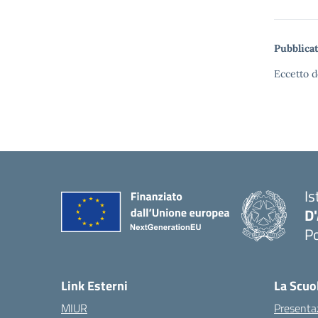
Pubblicat
Eccetto d
Is
D
Po
— 
Link Esterni
La Scuo
MIUR
Presenta