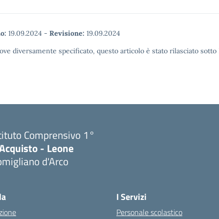
o:
19.09.2024
-
Revisione:
19.09.2024
ove diversamente specificato, questo articolo è stato rilasciato sott
tituto Comprensivo 1°
'Acquisto - Leone
migliano d'Arco
Visita la pagina iniziale della scuola
la
I Servizi
zione
Personale scolastico