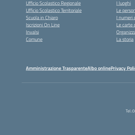
Ufficio Scolastico Regionale
I luoghi
Ufficio Scolastico Territoriale
Le perso
Scuola in Chiaro
I numeri 
Iscrizioni On Line
Le carte 
Invalsi
Organizz
Comune
La storia
Amministrazione Trasparente
Albo online
Privacy Poli
Tel.: