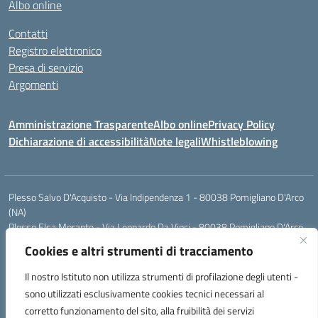
Albo online
Contatti
Registro elettronico
Presa di servizio
Argomenti
Amministrazione Trasparente
Albo online
Privacy Policy
Dichiarazione di accessibilità
Note legali
Whistleblowing
Plesso Salvo D'Acquisto - Via Indipendenza 1 - 80038 Pomigliano D'Arco
(NA)
Plesso Elsa Morante - Via Leonardo Da Vinci - 80038 Pomigliano D'Arco
(NA)
Cookies e altri strumenti di tracciamento
Plesso Leone - Via Pascoli - 80038 Pomigliano D'Arco (NA)
Tel.:0813177304 - Mail: naic8g1003@istruzione.it - Pec:
Il nostro Istituto non utilizza strumenti di profilazione degli utenti -
naic8g1003@pec.istruzione.it
sono utilizzati esclusivamente cookies tecnici necessari al
Codice Univoco ufficio: UIECQ7
corretto funzionamento del sito, alla fruibilità dei servizi
codice Meccanografico: NAIC8G1003