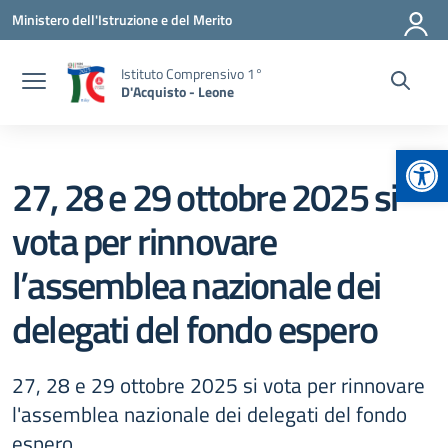
Vai ai contenuti
Vai al menu di navigazione
Vai al footer
Ministero dell'Istruzione e del Merito
Istituto Comprensivo 1°
D'Acquisto - Leone
Apr
27, 28 e 29 ottobre 2025 si
vota per rinnovare
l’assemblea nazionale dei
delegati del fondo espero
27, 28 e 29 ottobre 2025 si vota per rinnovare
l'assemblea nazionale dei delegati del fondo
espero