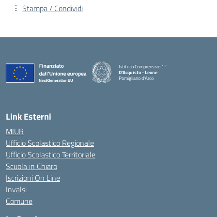
Stampa / Condividi
Istituto Comprensivo 1°
D'Acquisto - Leone
Pomigliano d'Arco
— Visita la pagina iniziale della scuola
Link Esterni
MIUR
Ufficio Scolastico Regionale
Ufficio Scolastico Territoriale
Scuola in Chiaro
Iscrizioni On Line
Invalsi
Comune