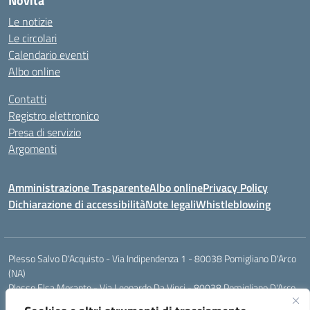
Novità
Le notizie
Le circolari
Calendario eventi
Albo online
Contatti
Registro elettronico
Presa di servizio
Argomenti
Amministrazione Trasparente
Albo online
Privacy Policy
Dichiarazione di accessibilità
Note legali
Whistleblowing
Plesso Salvo D'Acquisto - Via Indipendenza 1 - 80038 Pomigliano D'Arco
(NA)
Plesso Elsa Morante - Via Leonardo Da Vinci - 80038 Pomigliano D'Arco
(NA)