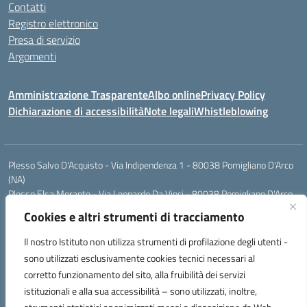
Contatti
Registro elettronico
Presa di servizio
Argomenti
Amministrazione Trasparente
Albo online
Privacy Policy
Dichiarazione di accessibilità
Note legali
Whistleblowing
Plesso Salvo D'Acquisto - Via Indipendenza 1 - 80038 Pomigliano D'Arco
(NA)
Plesso Elsa Morante - Via Leonardo Da Vinci - 80038 Pomigliano D'Arco
(NA)
Cookies e altri strumenti di tracciamento
Plesso Leone - Via Pascoli - 80038 Pomigliano D'Arco (NA)
Tel.:0813177304 - Mail: naic8g1003@istruzione.it - Pec:
Il nostro Istituto non utilizza strumenti di profilazione degli utenti -
naic8g1003@pec.istruzione.it
sono utilizzati esclusivamente cookies tecnici necessari al
Codice Univoco ufficio: UIECQ7
corretto funzionamento del sito, alla fruibilità dei servizi
codice Meccanografico: NAIC8G1003
istituzionali e alla sua accessibilità – sono utilizzati, inoltre,
Codice Fiscale: 93076670632