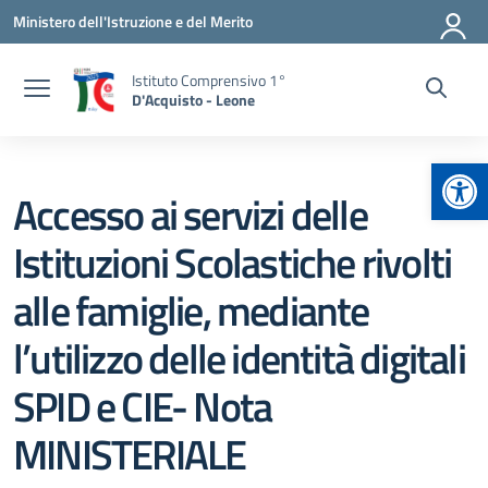
Vai ai contenuti
Vai al menu di navigazione
Vai al footer
Ministero dell'Istruzione e del Merito
Istituto Comprensivo 1°
D'Acquisto - Leone
Apr
Accesso ai servizi delle
Istituzioni Scolastiche rivolti
alle famiglie, mediante
l’utilizzo delle identità digitali
SPID e CIE- Nota
MINISTERIALE