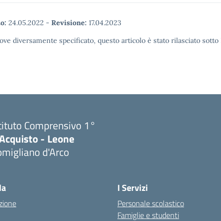
o:
24.05.2022
-
Revisione:
17.04.2023
ove diversamente specificato, questo articolo è stato rilasciato sott
tituto Comprensivo 1°
'Acquisto - Leone
migliano d'Arco
Visita la pagina iniziale della scuola
la
I Servizi
zione
Personale scolastico
Famiglie e studenti