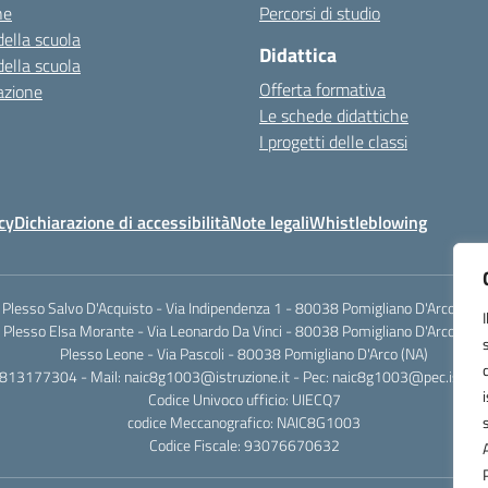
ne
Percorsi di studio
della scuola
Didattica
della scuola
Offerta formativa
azione
Le schede didattiche
I progetti delle classi
cy
Dichiarazione di accessibilità
Note legali
Whistleblowing
Plesso Salvo D'Acquisto - Via Indipendenza 1 - 80038 Pomigliano D'Arco (NA)
Plesso Elsa Morante - Via Leonardo Da Vinci - 80038 Pomigliano D'Arco (NA)
Plesso Leone - Via Pascoli - 80038 Pomigliano D'Arco (NA)
0813177304 - Mail: naic8g1003@istruzione.it - Pec: naic8g1003@pec.istruzi
Codice Univoco ufficio: UIECQ7
codice Meccanografico: NAIC8G1003
Codice Fiscale: 93076670632