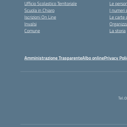
Ufficio Scolastico Territoriale
Le perso
Scuola in Chiaro
I numeri 
Iscrizioni On Line
Le carte 
Invalsi
Organizz
Comune
La storia
Amministrazione Trasparente
Albo online
Privacy Poli
Tel.: