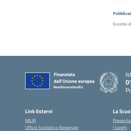
Pubblicat
Eccetto d
Is
D
Po
— 
Link Esterni
La Scuo
MIUR
Presenta
Ufficio Scolastico Regionale
I luoghi