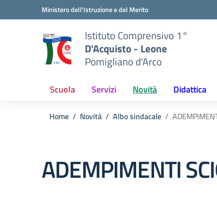
Vai ai contenuti
Vai al menu di navigazione
Vai al footer
Ministero dell'Istruzione e del Merito
Istituto Comprensivo 1°
D'Acquisto - Leone
Pomigliano d'Arco
Scuola
Servizi
Novità
Didattica
Home
Novità
Albo sindacale
ADEMPIMENT
ADEMPIMENTI SCI