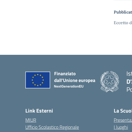
Pubblicat
Eccetto d
Is
D
Po
— 
Link Esterni
La Scuo
MIUR
Presenta
Ufficio Scolastico Regionale
I luoghi