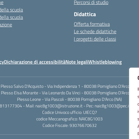
ne
Percorsi di studio
della scuola
Didattica
della scuola
Offerta formativa
azione
Le schede didattiche
I progetti delle classi
cy
Dichiarazione di accessibilità
Note legali
Whistleblowing
Plesso Salvo D'Acquisto - Via Indipendenza 1 - 80038 Pomigliano D'Arco (NA)
Plesso Elsa Morante - Via Leonardo Da Vinci - 80038 Pomigliano D'Arco (NA)
Plesso Leone - Via Pascoli - 80038 Pomigliano D'Arco (NA)
0813177304 - Mail: naic8g1003@istruzione.it - Pec: naic8g1003@pec.istruzi
Codice Univoco ufficio: UIECQ7
codice Meccanografico: NAIC8G1003
Codice Fiscale: 93076670632