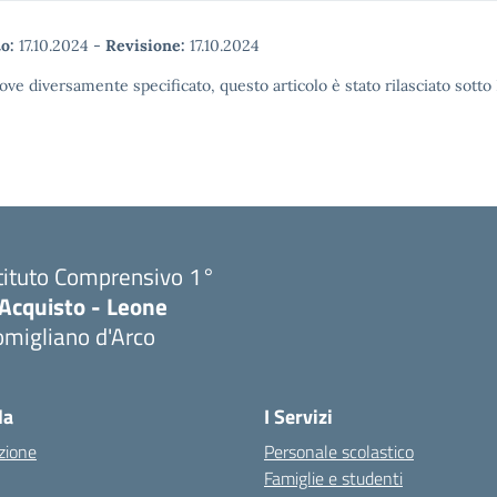
o:
17.10.2024
-
Revisione:
17.10.2024
ove diversamente specificato, questo articolo è stato rilasciato sott
tituto Comprensivo 1°
'Acquisto - Leone
migliano d'Arco
Visita la pagina iniziale della scuola
la
I Servizi
zione
Personale scolastico
Famiglie e studenti