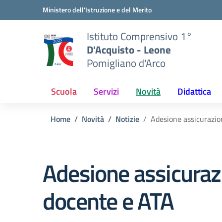
Vai ai contenuti
Vai al menu di navigazione
Vai al footer
Ministero dell'Istruzione e del Merito
Istituto Comprensivo 1°
D'Acquisto - Leone
Pomigliano d'Arco
Scuola
Servizi
Novità
Didattica
Home
Novità
Notizie
Adesione assicurazio
Adesione assicuraz
docente e ATA