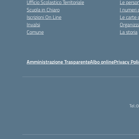
Ufficio Scolastico Territoriale
Le perso
Scuola in Chiaro
I numeri 
Iscrizioni On Line
Le carte 
Invalsi
Organizz
Comune
La storia
Amministrazione Trasparente
Albo online
Privacy Poli
Tel.: