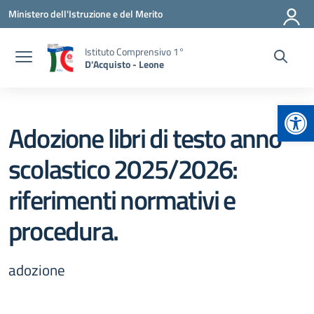
Vai ai contenuti
Vai al menu di navigazione
Vai al footer
Ministero dell'Istruzione e del Merito
Istituto Comprensivo 1°
D'Acquisto - Leone
Apr
Adozione libri di testo anno
scolastico 2025/2026:
riferimenti normativi e
procedura.
adozione