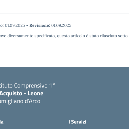
o:
01.09.2025
-
Revisione:
01.09.2025
ove diversamente specificato, questo articolo è stato rilasciato sott
tituto Comprensivo 1°
'Acquisto - Leone
migliano d'Arco
Visita la pagina iniziale della scuola
la
I Servizi