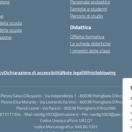
zione
Personale scolastico
Famiglie e studenti
ne
Percorsi di studio
della scuola
Didattica
della scuola
Offerta formativa
azione
Le schede didattiche
I progetti delle classi
cy
Dichiarazione di accessibilità
Note legali
Whistleblowing
Plesso Salvo D'Acquisto - Via Indipendenza 1 - 80038 Pomigliano D'Arco (NA)
Plesso Elsa Morante - Via Leonardo Da Vinci - 80038 Pomigliano D'Arco (NA)
Plesso Leone - Via Pascoli - 80038 Pomigliano D'Arco (NA)
0813177304 - Mail: naic8g1003@istruzione.it - Pec: naic8g1003@pec.istruzi
Codice Univoco ufficio: UIECQ7
codice Meccanografico: NAIC8G1003