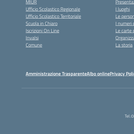
MIUR
Presenta
Ufficio Scolastico Regionale
I luoghi
Ufficio Scolastico Territoriale
Le perso
Scuola in Chiaro
I numeri 
Iscrizioni On Line
Le carte 
Invalsi
Organizz
Comune
La storia
Amministrazione Trasparente
Albo online
Privacy Poli
Tel.: