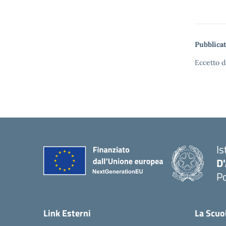
Pubblicat
Eccetto d
Is
D
Po
— 
Link Esterni
La Scuo