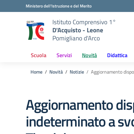
Vai ai contenuti
Vai al menu di navigazione
Vai al footer
Ministero dell'Istruzione e del Merito
Istituto Comprensivo 1°
D'Acquisto - Leone
Pomigliano d'Arco
Scuola
Servizi
Novità
Didattica
Home
Novità
Notizie
Aggiornamento disponi
Aggiornamento disp
indeterminato a svol