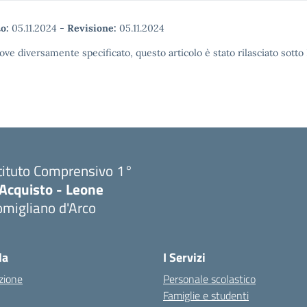
o:
05.11.2024
-
Revisione:
05.11.2024
ove diversamente specificato, questo articolo è stato rilasciato sott
tituto Comprensivo 1°
'Acquisto - Leone
migliano d'Arco
Visita la pagina iniziale della scuola
la
I Servizi
zione
Personale scolastico
Famiglie e studenti