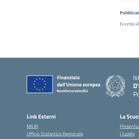
Pubblicat
Eccetto d
Is
D
Po
— 
Link Esterni
La Scuo
MIUR
Presenta
Ufficio Scolastico Regionale
I luoghi