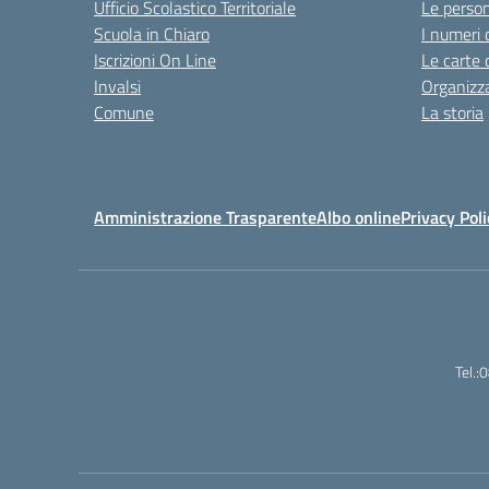
Ufficio Scolastico Territoriale
Le perso
Scuola in Chiaro
I numeri 
Iscrizioni On Line
Le carte 
Invalsi
Organizz
Comune
La storia
Amministrazione Trasparente
Albo online
Privacy Poli
Tel.: