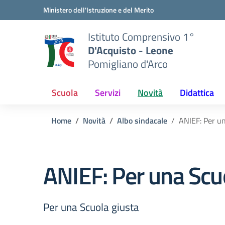
Vai ai contenuti
Vai al menu di navigazione
Vai al footer
Ministero dell'Istruzione e del Merito
Istituto Comprensivo 1°
D'Acquisto - Leone
Pomigliano d'Arco
Scuola
Servizi
Novità
Didattica
Home
Novità
Albo sindacale
ANIEF: Per un
ANIEF: Per una Scu
Per una Scuola giusta