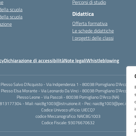
ne
Percorsi di studio
della scuola
Didattica
della scuola
Offerta formativa
azione
Le schede didattiche
I progetti delle classi
cy
Dichiarazione di accessibilità
Note legali
Whistleblowing
Plesso Salvo D'Acquisto - Via Indipendenza 1 - 80038 Pomigliano D'Arco (NA)
Plesso Elsa Morante - Via Leonardo Da Vinci - 80038 Pomigliano D'Arco (NA)
Plesso Leone - Via Pascoli - 80038 Pomigliano D'Arco (NA)
0813177304 - Mail: naic8g1003@istruzione.it - Pec: naic8g1003@pec.istruzi
Codice Univoco ufficio: UIECQ7
codice Meccanografico: NAIC8G1003
Codice Fiscale: 93076670632