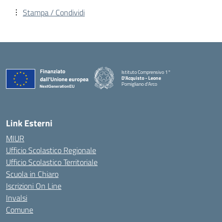
Stampa / Condividi
Istituto Comprensivo 1°
D'Acquisto - Leone
Pomigliano d'Arco
— Visita la pagina iniziale della scuola
Link Esterni
MIUR
Ufficio Scolastico Regionale
Ufficio Scolastico Territoriale
Scuola in Chiaro
Iscrizioni On Line
Invalsi
Comune