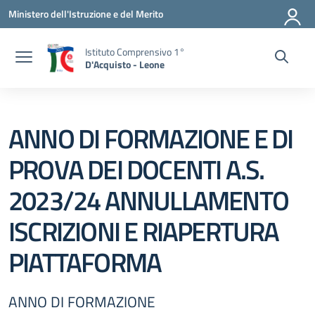
Vai ai contenuti
Vai al menu di navigazione
Vai al footer
Ministero dell'Istruzione e del Merito
Istituto Comprensivo 1°
D'Acquisto - Leone
ANNO DI FORMAZIONE E DI
PROVA DEI DOCENTI A.S.
2023/24 ANNULLAMENTO
ISCRIZIONI E RIAPERTURA
PIATTAFORMA
ANNO DI FORMAZIONE