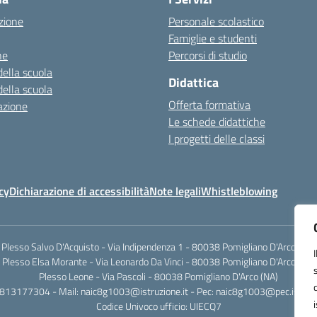
zione
Personale scolastico
Famiglie e studenti
ne
Percorsi di studio
della scuola
Didattica
della scuola
Offerta formativa
azione
Le schede didattiche
I progetti delle classi
cy
Dichiarazione di accessibilità
Note legali
Whistleblowing
Plesso Salvo D'Acquisto - Via Indipendenza 1 - 80038 Pomigliano D'Arco (NA)
Plesso Elsa Morante - Via Leonardo Da Vinci - 80038 Pomigliano D'Arco (NA)
Plesso Leone - Via Pascoli - 80038 Pomigliano D'Arco (NA)
0813177304 - Mail: naic8g1003@istruzione.it - Pec: naic8g1003@pec.istruzi
Codice Univoco ufficio: UIECQ7