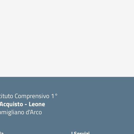
tituto Comprensivo 1°
'Acquisto - Leone
migliano d'Arco
Visita la pagina iniziale della scuola
la
I Servizi