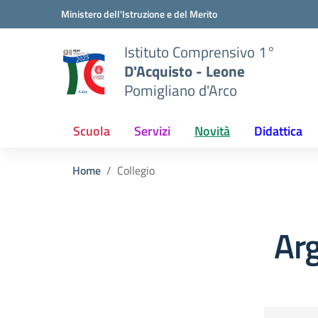
Vai ai contenuti
Vai al menu di navigazione
Vai al footer
Ministero dell'Istruzione e del Merito
Istituto Comprensivo 1°
D'Acquisto - Leone
Pomigliano d'Arco
Scuola
Servizi
Novità
Didattica
Home
Collegio
Arg