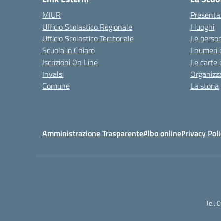
MIUR
Presenta
Ufficio Scolastico Regionale
I luoghi
Ufficio Scolastico Territoriale
Le perso
Scuola in Chiaro
I numeri 
Iscrizioni On Line
Le carte 
Invalsi
Organizz
Comune
La storia
Amministrazione Trasparente
Albo online
Privacy Poli
Tel.: