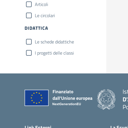
Articoli
Le circolari
DIDATTICA
Le schede didattiche
I progetti delle classi
Is
D
Po
— 
Link Esterni
La Scuo