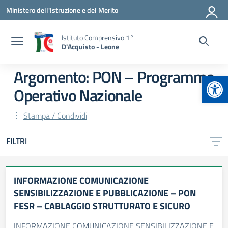
Vai ai contenuti
Vai al menu di navigazione
Vai al footer
Ministero dell'Istruzione e del Merito
Istituto Comprensivo 1°
D'Acquisto - Leone
Argomento: PON – Programma
Apr
Operativo Nazionale
Stampa / Condividi
FILTRI
INFORMAZIONE COMUNICAZIONE
SENSIBILIZZAZIONE E PUBBLICAZIONE – PON
FESR – CABLAGGIO STRUTTURATO E SICURO
INFORMAZIONE COMUNICAZIONE SENSIBILIZZAZIONE E