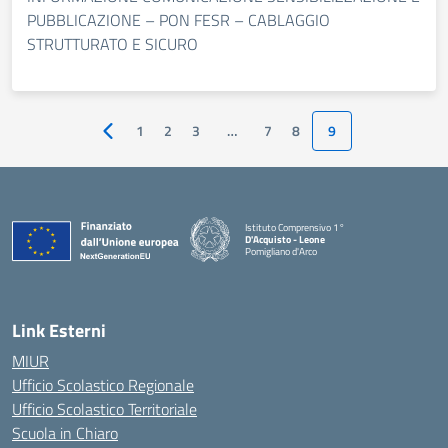
PUBBLICAZIONE – PON FESR – CABLAGGIO
STRUTTURATO E SICURO
1
2
3
…
7
8
9
Pagina precedente
Istituto Comprensivo 1°
D'Acquisto - Leone
Pomigliano d'Arco
— Visita la pagina iniziale della scuola
Link Esterni
MIUR
Ufficio Scolastico Regionale
Ufficio Scolastico Territoriale
Scuola in Chiaro