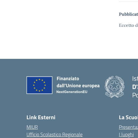
Pubblicat
Eccetto d
Is
D
Po
— 
Link Esterni
La Scuo
MIUR
Presenta
Ufficio Scolastico Regionale
I luoghi