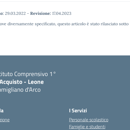
o:
29.03.2022
-
Revisione:
17.04.2023
ove diversamente specificato, questo articolo è stato rilasciato sott
tituto Comprensivo 1°
'Acquisto - Leone
migliano d'Arco
Visita la pagina iniziale della scuola
la
I Servizi
zione
Personale scolastico
Famiglie e studenti