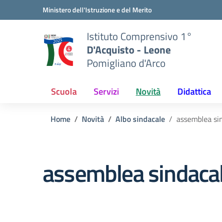
Vai ai contenuti
Vai al menu di navigazione
Vai al footer
Ministero dell'Istruzione e del Merito
Istituto Comprensivo 1°
D'Acquisto - Leone
Pomigliano d'Arco
Scuola
Servizi
Novità
Didattica
Home
Novità
Albo sindacale
assemblea s
assemblea sindac