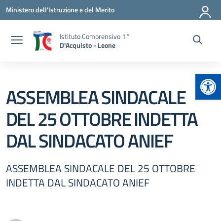
Vai ai contenuti
Vai al menu di navigazione
Vai al footer
Ministero dell'Istruzione e del Merito
Istituto Comprensivo 1°
D'Acquisto - Leone
Apr
ASSEMBLEA SINDACALE
DEL 25 OTTOBRE INDETTA
DAL SINDACATO ANIEF
ASSEMBLEA SINDACALE DEL 25 OTTOBRE
INDETTA DAL SINDACATO ANIEF