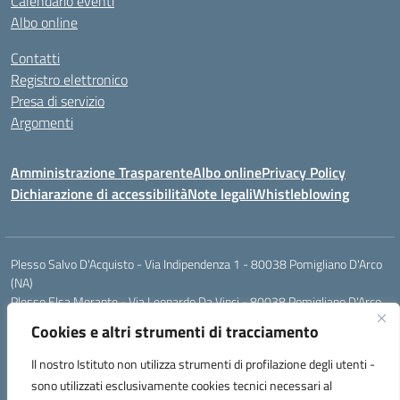
Calendario eventi
Albo online
Contatti
Registro elettronico
Presa di servizio
Argomenti
Amministrazione Trasparente
Albo online
Privacy Policy
Dichiarazione di accessibilità
Note legali
Whistleblowing
Plesso Salvo D'Acquisto - Via Indipendenza 1 - 80038 Pomigliano D'Arco
(NA)
Plesso Elsa Morante - Via Leonardo Da Vinci - 80038 Pomigliano D'Arco
(NA)
Cookies e altri strumenti di tracciamento
Plesso Leone - Via Pascoli - 80038 Pomigliano D'Arco (NA)
Tel.:0813177304 - Mail: naic8g1003@istruzione.it - Pec:
Il nostro Istituto non utilizza strumenti di profilazione degli utenti -
naic8g1003@pec.istruzione.it
sono utilizzati esclusivamente cookies tecnici necessari al
Codice Univoco ufficio: UIECQ7