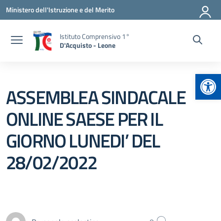
Vai ai contenuti
Vai al menu di navigazione
Vai al footer
Ministero dell'Istruzione e del Merito
Istituto Comprensivo 1°
D'Acquisto - Leone
Apr
ASSEMBLEA SINDACALE
ONLINE SAESE PER IL
GIORNO LUNEDI’ DEL
28/02/2022