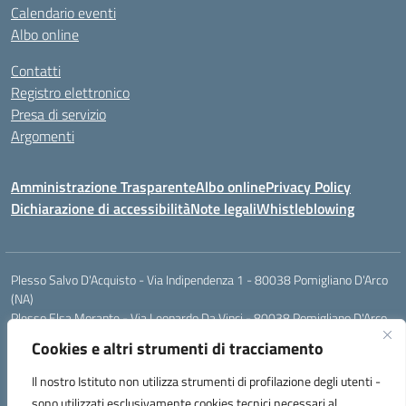
Calendario eventi
Albo online
Contatti
Registro elettronico
Presa di servizio
Argomenti
Amministrazione Trasparente
Albo online
Privacy Policy
Dichiarazione di accessibilità
Note legali
Whistleblowing
Plesso Salvo D'Acquisto - Via Indipendenza 1 - 80038 Pomigliano D'Arco
(NA)
Plesso Elsa Morante - Via Leonardo Da Vinci - 80038 Pomigliano D'Arco
(NA)
Cookies e altri strumenti di tracciamento
Plesso Leone - Via Pascoli - 80038 Pomigliano D'Arco (NA)
Tel.:0813177304 - Mail: naic8g1003@istruzione.it - Pec:
Il nostro Istituto non utilizza strumenti di profilazione degli utenti -
naic8g1003@pec.istruzione.it
sono utilizzati esclusivamente cookies tecnici necessari al