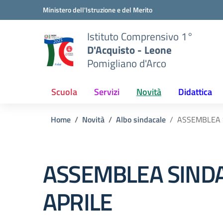
Vai ai contenuti
Vai al menu di navigazione
Vai al footer
Ministero dell'Istruzione e del Merito
Istituto Comprensivo 1°
D'Acquisto - Leone
Pomigliano d'Arco
Scuola
Servizi
Novità
Didattica
Home
Novità
Albo sindacale
ASSEMBLEA S
ASSEMBLEA SINDA
APRILE