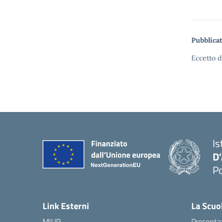
Pubblicat
Eccetto d
Is
D
Po
— 
Link Esterni
La Scuo
MIUR
Presenta