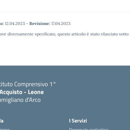
o:
12.04.2023
-
Revisione:
17.04.2023
ove diversamente specificato, questo articolo è stato rilasciato sott
tituto Comprensivo 1°
'Acquisto - Leone
migliano d'Arco
Visita la pagina iniziale della scuola
la
I Servizi
zione
Personale scolastico