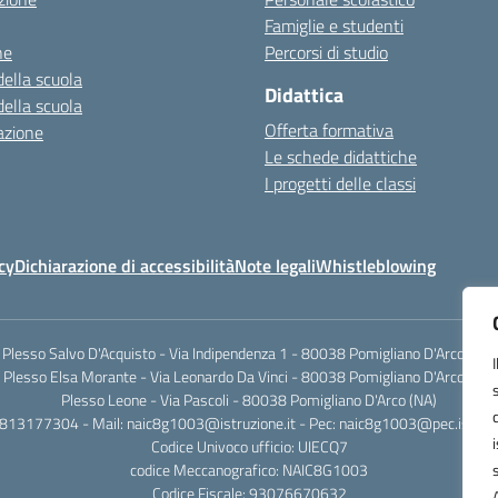
Famiglie e studenti
ne
Percorsi di studio
della scuola
Didattica
della scuola
Offerta formativa
azione
Le schede didattiche
I progetti delle classi
cy
Dichiarazione di accessibilità
Note legali
Whistleblowing
Plesso Salvo D'Acquisto - Via Indipendenza 1 - 80038 Pomigliano D'Arco (NA)
Plesso Elsa Morante - Via Leonardo Da Vinci - 80038 Pomigliano D'Arco (NA)
Plesso Leone - Via Pascoli - 80038 Pomigliano D'Arco (NA)
0813177304 - Mail: naic8g1003@istruzione.it - Pec: naic8g1003@pec.istruzi
Codice Univoco ufficio: UIECQ7
codice Meccanografico: NAIC8G1003
Codice Fiscale: 93076670632