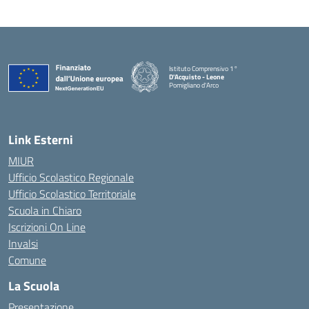
Istituto Comprensivo 1°
D'Acquisto - Leone
Pomigliano d'Arco
— Visita la pagina iniziale della scuola
Link Esterni
MIUR
Ufficio Scolastico Regionale
Ufficio Scolastico Territoriale
Scuola in Chiaro
Iscrizioni On Line
Invalsi
Comune
La Scuola
Presentazione