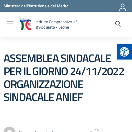
Vai ai contenuti
Vai al menu di navigazione
Vai al footer
Ministero dell'Istruzione e del Merito
Istituto Comprensivo 1°
D'Acquisto - Leone
Apr
ASSEMBLEA SINDACALE
PER IL GIORNO 24/11/2022
ORGANIZZAZIONE
SINDACALE ANIEF