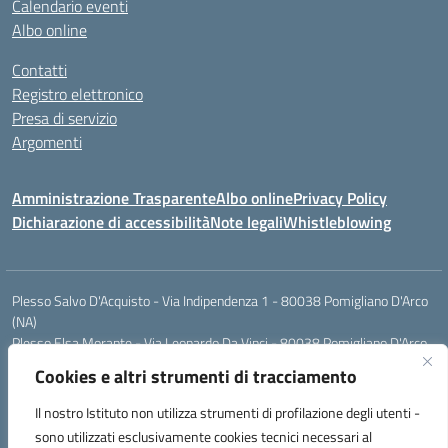
Calendario eventi
Albo online
Contatti
Registro elettronico
Presa di servizio
Argomenti
Amministrazione Trasparente
Albo online
Privacy Policy
Dichiarazione di accessibilità
Note legali
Whistleblowing
Plesso Salvo D'Acquisto - Via Indipendenza 1 - 80038 Pomigliano D'Arco
(NA)
Plesso Elsa Morante - Via Leonardo Da Vinci - 80038 Pomigliano D'Arco
(NA)
Cookies e altri strumenti di tracciamento
Plesso Leone - Via Pascoli - 80038 Pomigliano D'Arco (NA)
Tel.:0813177304 - Mail: naic8g1003@istruzione.it - Pec:
Il nostro Istituto non utilizza strumenti di profilazione degli utenti -
naic8g1003@pec.istruzione.it
sono utilizzati esclusivamente cookies tecnici necessari al
Codice Univoco ufficio: UIECQ7