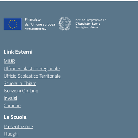
Istituto Comprensivo 1°
D'Acquisto - Leone
Pomigliano d'Arco
— Visita la pagina iniziale della scuola
Link Esterni
MIUR
Ufficio Scolastico Regionale
Ufficio Scolastico Territoriale
Scuola in Chiaro
Iscrizioni On Line
Invalsi
Comune
La Scuola
Presentazione
I luoghi