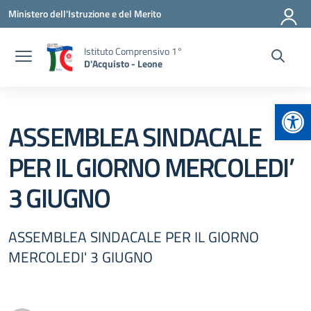
Vai ai contenuti
Vai al menu di navigazione
Vai al footer
Ministero dell'Istruzione e del Merito
Istituto Comprensivo 1°
D'Acquisto - Leone
Apr
ASSEMBLEA SINDACALE
PER IL GIORNO MERCOLEDI’
3 GIUGNO
ASSEMBLEA SINDACALE PER IL GIORNO
MERCOLEDI' 3 GIUGNO