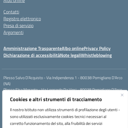
Albo online
Contatti
Registro elettronico
Presa di servizio
Argomenti
Amministrazione Trasparente
Albo online
Privacy Policy
Dichiarazione di accessibilità
Note legali
Whistleblowing
Plesso Salvo D'Acquisto - Via Indipendenza 1 - 80038 Pomigliano D'Arco
(NA)
Plesso Elsa Morante - Via Leonardo Da Vinci - 80038 Pomigliano D'Arco
(NA)
Cookies e altri strumenti di tracciamento
Plesso Leone - Via Pascoli - 80038 Pomigliano D'Arco (NA)
Tel.:0813177304 - Mail: naic8g1003@istruzione.it - Pec:
Il nostro Istituto non utilizza strumenti di profilazione degli utenti -
naic8g1003@pec.istruzione.it
sono utilizzati esclusivamente cookies tecnici necessari al
Codice Univoco ufficio: UIECQ7
corretto funzionamento del sito, alla fruibilità dei servizi
codice Meccanografico: NAIC8G1003