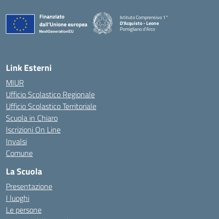
Istituto Comprensivo 1°
D'Acquisto - Leone
Pomigliano d'Arco
— Visita la pagina iniziale della scuola
Link Esterni
MIUR
Ufficio Scolastico Regionale
Ufficio Scolastico Territoriale
Scuola in Chiaro
Iscrizioni On Line
Invalsi
Comune
La Scuola
Presentazione
I luoghi
Le persone