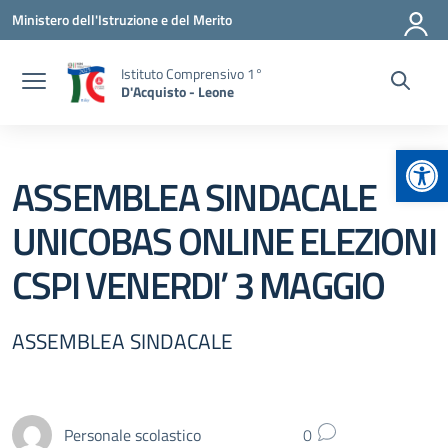
Vai ai contenuti
Vai al menu di navigazione
Vai al footer
Ministero dell'Istruzione e del Merito
Istituto Comprensivo 1°
D'Acquisto - Leone
Apr
ASSEMBLEA SINDACALE
UNICOBAS ONLINE ELEZIONI
CSPI VENERDI’ 3 MAGGIO
ASSEMBLEA SINDACALE
Personale scolastico
0