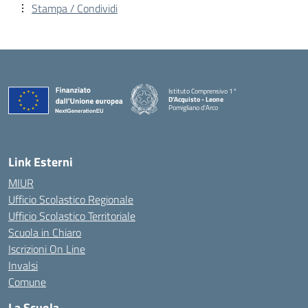
Stampa / Condividi
Istituto Comprensivo 1°
D'Acquisto - Leone
Pomigliano d'Arco
— Visita la pagina iniziale della scuola
Link Esterni
MIUR
Ufficio Scolastico Regionale
Ufficio Scolastico Territoriale
Scuola in Chiaro
Iscrizioni On Line
Invalsi
Comune
La Scuola