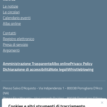
Le notizie
Le circolari
Calendario eventi
Albo online
Contatti
Registro elettronico
Presa di servizio
Argomenti
Amministrazione Trasparente
Albo online
Privacy Policy
Dichiarazione di accessibilità
Note legali
Whistleblowing
Plesso Salvo D'Acquisto - Via Indipendenza 1 - 80038 Pomigliano D'Arco
(NA)
Plesso Elsa Morante - Via Leonardo Da Vinci - 80038 Pomigliano D'Arco
(NA)
Cookies e altri strumenti di tracciamento