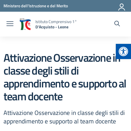
Vai ai contenuti
Vai al menu di navigazione
Vai al footer
Ministero dell'Istruzione e del Merito
Istituto Comprensivo 1°
D'Acquisto - Leone
Apr
Attivazione Osservazione in
classe degli stili di
apprendimento e supporto al
team docente
Attivazione Osservazione in classe degli stili di
apprendimento e supporto al team docente