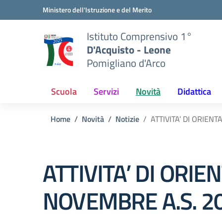
Vai ai contenuti
Vai al menu di navigazione
Vai al footer
Ministero dell'Istruzione e del Merito
Istituto Comprensivo 1°
D'Acquisto - Leone
Pomigliano d'Arco
Scuola
Servizi
Novità
Didattica
Home
Novità
Notizie
ATTIVITA’ DI ORIEN
ATTIVITA’ DI ORI
NOVEMBRE A.S. 2