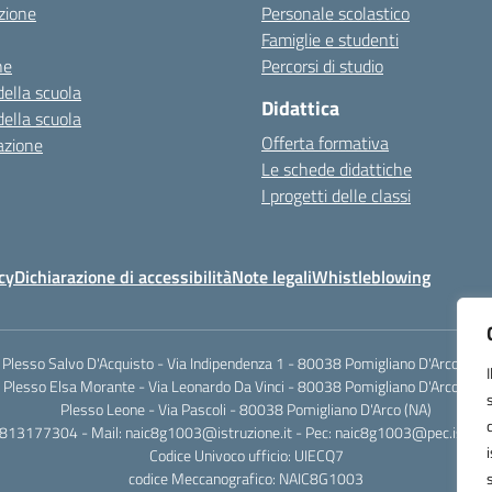
zione
Personale scolastico
Famiglie e studenti
ne
Percorsi di studio
della scuola
Didattica
della scuola
Offerta formativa
azione
Le schede didattiche
I progetti delle classi
cy
Dichiarazione di accessibilità
Note legali
Whistleblowing
Plesso Salvo D'Acquisto - Via Indipendenza 1 - 80038 Pomigliano D'Arco (NA)
Plesso Elsa Morante - Via Leonardo Da Vinci - 80038 Pomigliano D'Arco (NA)
Plesso Leone - Via Pascoli - 80038 Pomigliano D'Arco (NA)
0813177304 - Mail: naic8g1003@istruzione.it - Pec: naic8g1003@pec.istruzi
Codice Univoco ufficio: UIECQ7
codice Meccanografico: NAIC8G1003