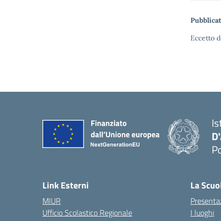
Pubblicat
Eccetto d
Is
D
Po
— 
Link Esterni
La Scuo
MIUR
Presenta
Ufficio Scolastico Regionale
I luoghi