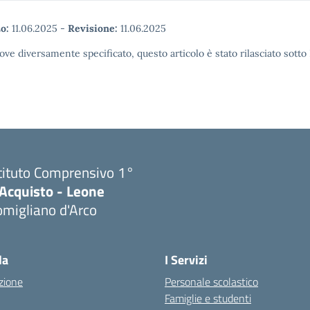
o:
11.06.2025
-
Revisione:
11.06.2025
ove diversamente specificato, questo articolo è stato rilasciato sott
tituto Comprensivo 1°
'Acquisto - Leone
migliano d'Arco
Visita la pagina iniziale della scuola
la
I Servizi
zione
Personale scolastico
Famiglie e studenti