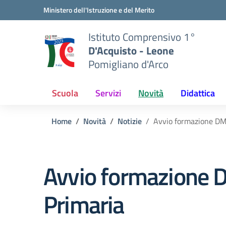
Vai ai contenuti
Vai al menu di navigazione
Vai al footer
Ministero dell'Istruzione e del Merito
Istituto Comprensivo 1°
D'Acquisto - Leone
Pomigliano d'Arco
Scuola
Servizi
Novità
Didattica
Home
Novità
Notizie
Avvio formazione DM 
Avvio formazione D
Primaria