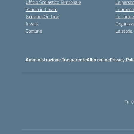
Ufficio Scolastico Territoriale
Le perso
Scuola in Chiaro
I numeri 
Iscrizioni On Line
Le carte 
Invalsi
Organizz
Comune
La storia
Amministrazione Trasparente
Albo online
Privacy Poli
Tel.: