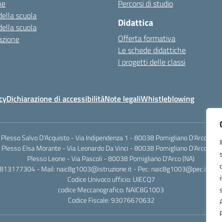
ne
Percorsi di studio
della scuola
Didattica
della scuola
Offerta formativa
azione
Le schede didattiche
I progetti delle classi
cy
Dichiarazione di accessibilità
Note legali
Whistleblowing
Plesso Salvo D'Acquisto - Via Indipendenza 1 - 80038 Pomigliano D'Arco (NA)
Plesso Elsa Morante - Via Leonardo Da Vinci - 80038 Pomigliano D'Arco (NA)
Plesso Leone - Via Pascoli - 80038 Pomigliano D'Arco (NA)
0813177304 - Mail: naic8g1003@istruzione.it - Pec: naic8g1003@pec.istruzi
Codice Univoco ufficio: UIECQ7
codice Meccanografico: NAIC8G1003
Codice Fiscale: 93076670632