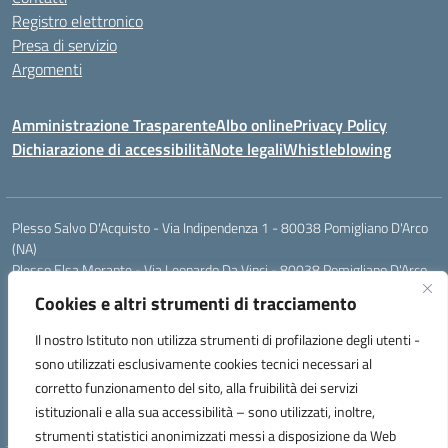
Registro elettronico
Presa di servizio
Argomenti
Amministrazione Trasparente
Albo online
Privacy Policy
Dichiarazione di accessibilità
Note legali
Whistleblowing
Plesso Salvo D'Acquisto - Via Indipendenza 1 - 80038 Pomigliano D'Arco
(NA)
Plesso Elsa Morante - Via Leonardo Da Vinci - 80038 Pomigliano D'Arco
(NA)
Cookies e altri strumenti di tracciamento
Plesso Leone - Via Pascoli - 80038 Pomigliano D'Arco (NA)
Tel.:0813177304 - Mail: naic8g1003@istruzione.it - Pec:
Il nostro Istituto non utilizza strumenti di profilazione degli utenti -
naic8g1003@pec.istruzione.it
sono utilizzati esclusivamente cookies tecnici necessari al
Codice Univoco ufficio: UIECQ7
corretto funzionamento del sito, alla fruibilità dei servizi
codice Meccanografico: NAIC8G1003
istituzionali e alla sua accessibilità – sono utilizzati, inoltre,
Codice Fiscale: 93076670632
strumenti statistici anonimizzati messi a disposizione da Web