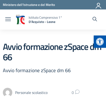
Vai ai contenuti
Vai al menu di navigazione
Vai al footer
Ministero dell'Istruzione e del Merito
Istituto Comprensivo 1°
D'Acquisto - Leone
Apr
Avvio formazione zSpace dm
66
Avvio formazione zSpace dm 66
Personale scolastico
0