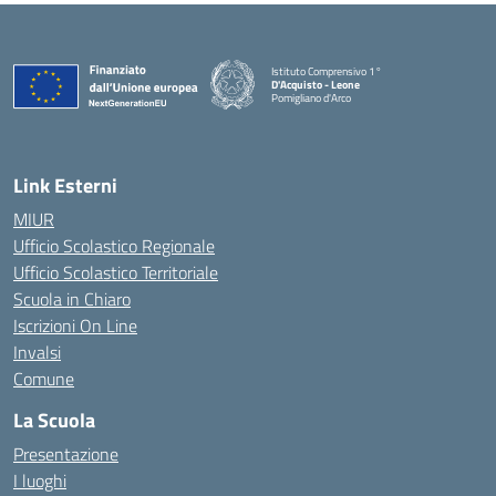
Istituto Comprensivo 1°
D'Acquisto - Leone
Pomigliano d'Arco
— Visita la pagina iniziale della scuola
Link Esterni
MIUR
Ufficio Scolastico Regionale
Ufficio Scolastico Territoriale
Scuola in Chiaro
Iscrizioni On Line
Invalsi
Comune
La Scuola
Presentazione
I luoghi