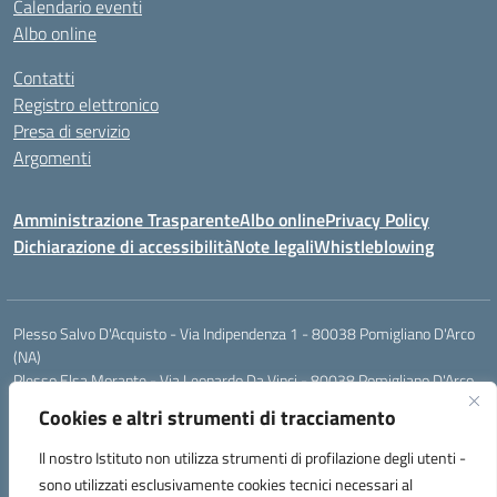
Calendario eventi
Albo online
Contatti
Registro elettronico
Presa di servizio
Argomenti
Amministrazione Trasparente
Albo online
Privacy Policy
Dichiarazione di accessibilità
Note legali
Whistleblowing
Plesso Salvo D'Acquisto - Via Indipendenza 1 - 80038 Pomigliano D'Arco
(NA)
Plesso Elsa Morante - Via Leonardo Da Vinci - 80038 Pomigliano D'Arco
(NA)
Cookies e altri strumenti di tracciamento
Plesso Leone - Via Pascoli - 80038 Pomigliano D'Arco (NA)
Tel.:0813177304 - Mail: naic8g1003@istruzione.it - Pec:
Il nostro Istituto non utilizza strumenti di profilazione degli utenti -
naic8g1003@pec.istruzione.it
sono utilizzati esclusivamente cookies tecnici necessari al
Codice Univoco ufficio: UIECQ7