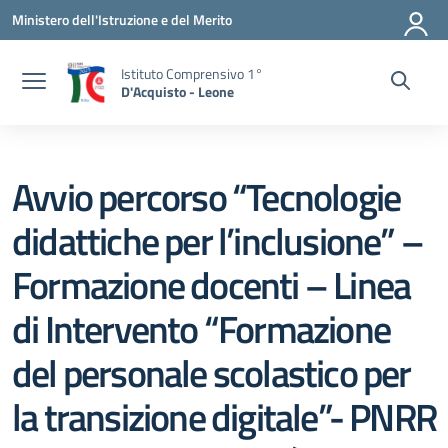
Vai ai contenuti
Vai al menu di navigazione
Vai al footer
Ministero dell'Istruzione e del Merito
Istituto Comprensivo 1°
D'Acquisto - Leone
Avvio percorso “Tecnologie
didattiche per l’inclusione” –
Formazione docenti – Linea
di Intervento “Formazione
del personale scolastico per
la transizione digitale”- PNRR