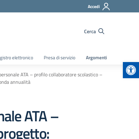
Accedi
Cerca
gistro elettronico
Presa di servizio
Argomenti
Apr
personale ATA – profilo collaboratore scolastico –
conda annualità
onale ATA –
progetto: