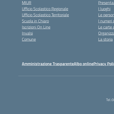
MIUR
Presenta
Ufficio Scolastico Regionale
I luoghi
Ufficio Scolastico Territoriale
Le perso
Scuola in Chiaro
I numeri 
Iscrizioni On Line
Le carte 
Invalsi
Organizz
Comune
La storia
Amministrazione Trasparente
Albo online
Privacy Poli
Tel.: