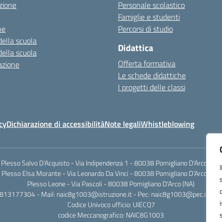
zione
Personale scolastico
Famiglie e studenti
ne
Percorsi di studio
della scuola
Didattica
della scuola
Offerta formativa
azione
Le schede didattiche
I progetti delle classi
cy
Dichiarazione di accessibilità
Note legali
Whistleblowing
Plesso Salvo D'Acquisto - Via Indipendenza 1 - 80038 Pomigliano D'Arco (NA)
Plesso Elsa Morante - Via Leonardo Da Vinci - 80038 Pomigliano D'Arco (NA)
Plesso Leone - Via Pascoli - 80038 Pomigliano D'Arco (NA)
0813177304 - Mail: naic8g1003@istruzione.it - Pec: naic8g1003@pec.istruzi
Codice Univoco ufficio: UIECQ7
codice Meccanografico: NAIC8G1003