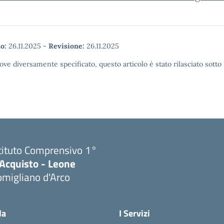
o:
26.11.2025
-
Revisione:
26.11.2025
ove diversamente specificato, questo articolo è stato rilasciato sott
tituto Comprensivo 1°
'Acquisto - Leone
migliano d'Arco
Visita la pagina iniziale della scuola
la
I Servizi