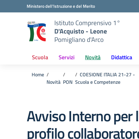
Vai ai contenuti
Vai al menu di navigazione
Vai al footer
Ministero dell'Istruzione e del Merito
Istituto Comprensivo 1°
D'Acquisto - Leone
Pomigliano d'Arco
Scuola
Servizi
Novità
Didattica
Home
COESIONE ITALIA 21-27 -
Novità
PON
Scuola e Competenze
Avviso Interno per 
profilo collaborator