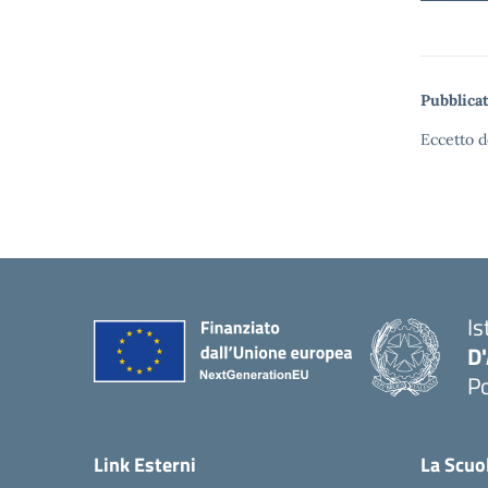
Pubblicat
Eccetto d
Is
D
Po
— 
Link Esterni
La Scuo