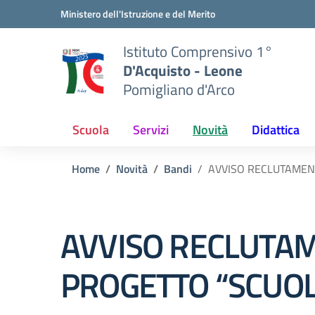
Vai ai contenuti
Vai al menu di navigazione
Vai al footer
Ministero dell'Istruzione e del Merito
Istituto Comprensivo 1°
D'Acquisto - Leone
Pomigliano d'Arco
Scuola
Servizi
Novità
Didattica
Home
Novità
Bandi
AVVISO RECLUTAMENT
AVVISO RECLUTAM
PROGETTO “SCUOL