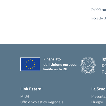
Pubblicat
Eccetto d
Is
D
Po
— 
Link Esterni
La Scuo
MIUR
Presenta
Ufficio Scolastico Regionale
I luoghi