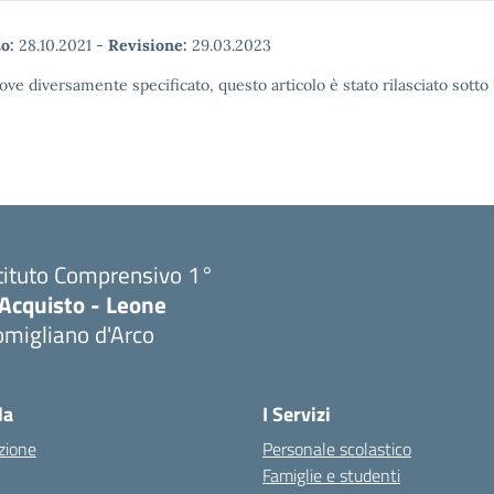
o:
28.10.2021
-
Revisione:
29.03.2023
ove diversamente specificato, questo articolo è stato rilasciato sott
tituto Comprensivo 1°
'Acquisto - Leone
migliano d'Arco
Visita la pagina iniziale della scuola
la
I Servizi
zione
Personale scolastico
Famiglie e studenti