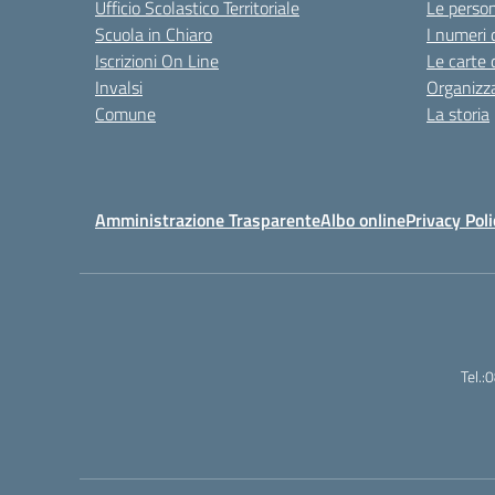
Ufficio Scolastico Territoriale
Le perso
Scuola in Chiaro
I numeri 
Iscrizioni On Line
Le carte 
Invalsi
Organizz
Comune
La storia
Amministrazione Trasparente
Albo online
Privacy Poli
Tel.: