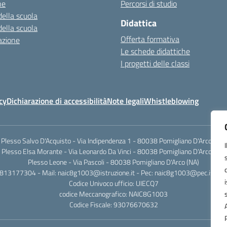
ne
Percorsi di studio
della scuola
Didattica
della scuola
Offerta formativa
azione
Le schede didattiche
I progetti delle classi
cy
Dichiarazione di accessibilità
Note legali
Whistleblowing
Plesso Salvo D'Acquisto - Via Indipendenza 1 - 80038 Pomigliano D'Arco (NA)
Plesso Elsa Morante - Via Leonardo Da Vinci - 80038 Pomigliano D'Arco (NA)
Plesso Leone - Via Pascoli - 80038 Pomigliano D'Arco (NA)
0813177304 - Mail: naic8g1003@istruzione.it - Pec: naic8g1003@pec.istruzi
Codice Univoco ufficio: UIECQ7
codice Meccanografico: NAIC8G1003
Codice Fiscale: 93076670632