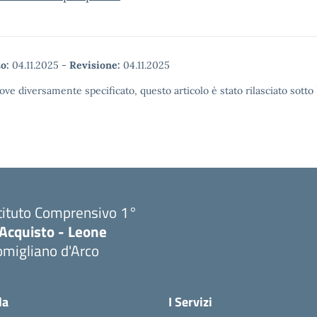
o:
04.11.2025
-
Revisione:
04.11.2025
ove diversamente specificato, questo articolo è stato rilasciato sott
tituto Comprensivo 1°
'Acquisto - Leone
migliano d'Arco
Visita la pagina iniziale della scuola
la
I Servizi