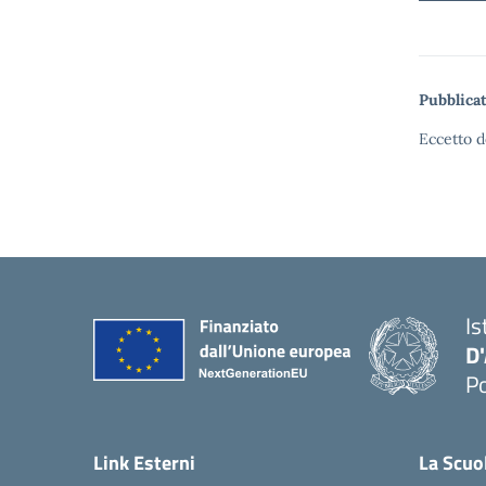
Pubblicat
Eccetto d
Is
D
Po
— 
Link Esterni
La Scuo