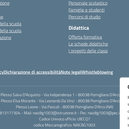
zione
Personale scolastico
Famiglie e studenti
ne
Percorsi di studio
della scuola
Didattica
della scuola
Offerta formativa
azione
Le schede didattiche
I progetti delle classi
cy
Dichiarazione di accessibilità
Note legali
Whistleblowing
Plesso Salvo D'Acquisto - Via Indipendenza 1 - 80038 Pomigliano D'Arco (NA)
Plesso Elsa Morante - Via Leonardo Da Vinci - 80038 Pomigliano D'Arco (NA)
Plesso Leone - Via Pascoli - 80038 Pomigliano D'Arco (NA)
0813177304 - Mail: naic8g1003@istruzione.it - Pec: naic8g1003@pec.istruzi
Codice Univoco ufficio: UIECQ7
codice Meccanografico: NAIC8G1003