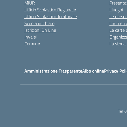
MIUR
Presenta
Ufficio Scolastico Regionale
I luoghi
Ufficio Scolastico Territoriale
Le perso
Scuola in Chiaro
I numeri 
Iscrizioni On Line
Le carte 
Invalsi
Organizz
Comune
La storia
Amministrazione Trasparente
Albo online
Privacy Poli
Tel.: