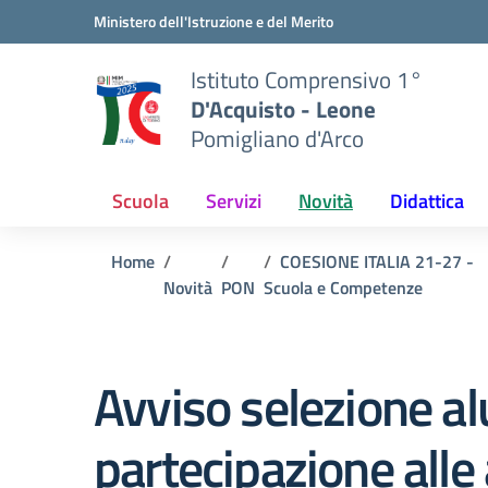
Vai ai contenuti
Vai al menu di navigazione
Vai al footer
Ministero dell'Istruzione e del Merito
Istituto Comprensivo 1°
D'Acquisto - Leone
Pomigliano d'Arco
Scuola
Servizi
Novità
Didattica
Home
COESIONE ITALIA 21-27 -
Novità
PON
Scuola e Competenze
Avviso selezione al
partecipazione alle 