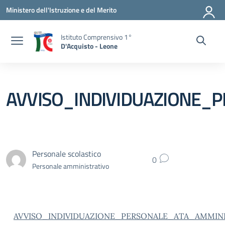
Vai ai contenuti
Vai al menu di navigazione
Vai al footer
Ministero dell'Istruzione e del Merito
Istituto Comprensivo 1°
D'Acquisto - Leone
AVVISO_INDIVIDUAZIONE_
Personale scolastico
0
Personale amministrativo
AVVISO_INDIVIDUAZIONE_PERSONALE_ATA_AMMIN