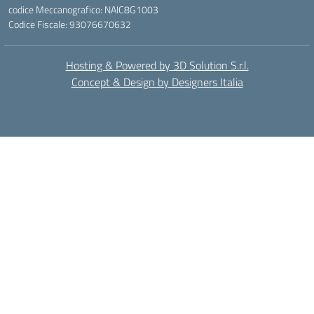
codice Meccanografico: NAIC8G1003
Codice Fiscale: 93076670632
Hosting & Powered by 3D Solution S.r.l.
Concept & Design by Designers Italia