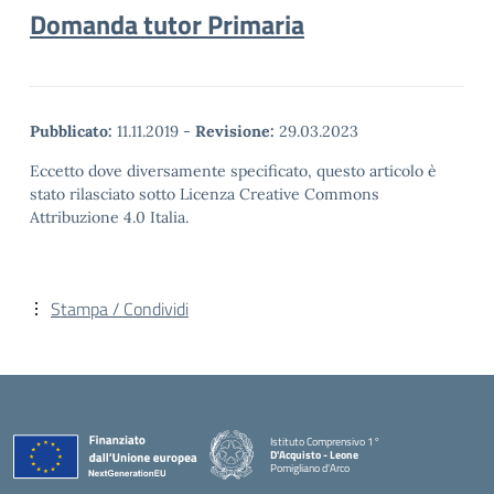
Domanda tutor Primaria
Pubblicato:
11.11.2019
-
Revisione:
29.03.2023
Eccetto dove diversamente specificato, questo articolo è
stato rilasciato sotto Licenza Creative Commons
Attribuzione 4.0 Italia.
Stampa / Condividi
Istituto Comprensivo 1°
D'Acquisto - Leone
Pomigliano d'Arco
— Visita la pagina iniziale della scuola