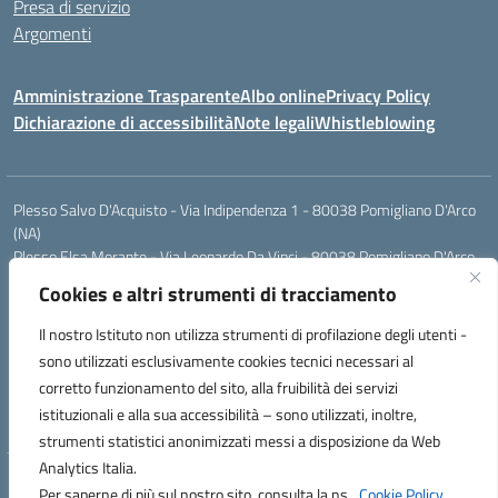
Presa di servizio
Argomenti
Amministrazione Trasparente
Albo online
Privacy Policy
Dichiarazione di accessibilità
Note legali
Whistleblowing
Plesso Salvo D'Acquisto - Via Indipendenza 1 - 80038 Pomigliano D'Arco
(NA)
Plesso Elsa Morante - Via Leonardo Da Vinci - 80038 Pomigliano D'Arco
(NA)
Cookies e altri strumenti di tracciamento
Plesso Leone - Via Pascoli - 80038 Pomigliano D'Arco (NA)
Tel.:0813177304 - Mail: naic8g1003@istruzione.it - Pec:
Il nostro Istituto non utilizza strumenti di profilazione degli utenti -
naic8g1003@pec.istruzione.it
sono utilizzati esclusivamente cookies tecnici necessari al
Codice Univoco ufficio: UIECQ7
corretto funzionamento del sito, alla fruibilità dei servizi
codice Meccanografico: NAIC8G1003
istituzionali e alla sua accessibilità – sono utilizzati, inoltre,
Codice Fiscale: 93076670632
strumenti statistici anonimizzati messi a disposizione da Web
Analytics Italia.
Hosting & Powered by 3D Solution S.r.l.
Per saperne di più sul nostro sito, consulta la ns.
Cookie Policy.