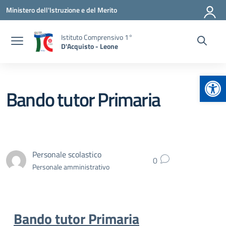
Vai ai contenuti
Vai al menu di navigazione
Vai al footer
Ministero dell'Istruzione e del Merito
Istituto Comprensivo 1°
D'Acquisto - Leone
Apr
Bando tutor Primaria
Personale scolastico
0
Personale amministrativo
Bando tutor Primaria