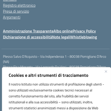
Registro elettronico
Presa di servizio
Argomenti
Amministrazione Trasparente
Albo online
Privacy Policy
Dichiarazione di accessibilità
Note legali
Whistleblowing
Plesso Salvo D'Acquisto - Via Indipendenza 1 - 80038 Pomigliano D'Arco
(NA)
Plesso Elsa Morante - Via Leonardo Da Vinci - 80038 Pomigliano D'Arco
(NA)
Cookies e altri strumenti di tracciamento
Plesso Leone - Via Pascoli - 80038 Pomigliano D'Arco (NA)
Tel.:0813177304 - Mail: naic8g1003@istruzione.it - Pec:
Il nostro Istituto non utilizza strumenti di profilazione degli utenti -
naic8g1003@pec.istruzione.it
sono utilizzati esclusivamente cookies tecnici necessari al
Codice Univoco ufficio: UIECQ7
corretto funzionamento del sito, alla fruibilità dei servizi
codice Meccanografico: NAIC8G1003
istituzionali e alla sua accessibilità – sono utilizzati, inoltre,
Codice Fiscale: 93076670632
strumenti statistici anonimizzati messi a disposizione da Web