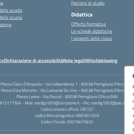
ne
Percorsi di studio
della scuola
Didattica
della scuola
Offerta formativa
azione
Le schede didattiche
I progetti delle classi
cy
Dichiarazione di accessibilità
Note legali
Whistleblowing
Plesso Salvo D'Acquisto - Via Indipendenza 1 - 80038 Pomigliano D'Arco (NA)
Plesso Elsa Morante - Via Leonardo Da Vinci - 80038 Pomigliano D'Arco (NA)
Plesso Leone - Via Pascoli - 80038 Pomigliano D'Arco (NA)
0813177304 - Mail: naic8g1003@istruzione.it - Pec: naic8g1003@pec.istruzi
Codice Univoco ufficio: UIECQ7
codice Meccanografico: NAIC8G1003
Codice Fiscale: 93076670632