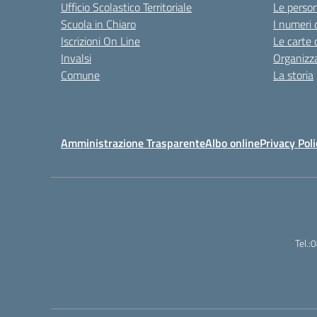
Ufficio Scolastico Territoriale
Le perso
Scuola in Chiaro
I numeri 
Iscrizioni On Line
Le carte 
Invalsi
Organizz
Comune
La storia
Amministrazione Trasparente
Albo online
Privacy Poli
Tel.: