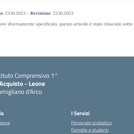
o:
23.10.2023
-
Revisione:
23.10.2023
ove diversamente specificato, questo articolo è stato rilasciato sott
tituto Comprensivo 1°
'Acquisto - Leone
migliano d'Arco
Visita la pagina iniziale della scuola
la
I Servizi
zione
Personale scolastico
Famiglie e studenti