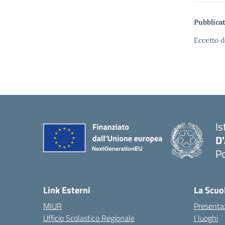
Pubblicat
Eccetto d
Is
D
Po
— 
Link Esterni
La Scuo
MIUR
Presenta
Ufficio Scolastico Regionale
I luoghi