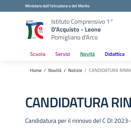
Vai ai contenuti
Vai al menu di navigazione
Vai al footer
Ministero dell'Istruzione e del Merito
Istituto Comprensivo 1°
D'Acquisto - Leone
Pomigliano d'Arco
Scuola
Servizi
Novità
Didattica
Home
Novità
Notizie
CANDIDATURA RINNO
CANDIDATURA RIN
Candidatura per il rinnovo del C DI 202