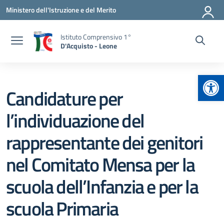
Vai ai contenuti
Vai al menu di navigazione
Vai al footer
Ministero dell'Istruzione e del Merito
Istituto Comprensivo 1°
D'Acquisto - Leone
Apr
Candidature per
l’individuazione del
rappresentante dei genitori
nel Comitato Mensa per la
scuola dell’Infanzia e per la
scuola Primaria