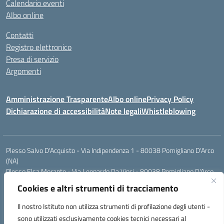
Calendario eventi
Albo online
Contatti
Registro elettronico
Presa di servizio
Argomenti
Amministrazione Trasparente
Albo online
Privacy Policy
Dichiarazione di accessibilità
Note legali
Whistleblowing
Plesso Salvo D'Acquisto - Via Indipendenza 1 - 80038 Pomigliano D'Arco
(NA)
Plesso Elsa Morante - Via Leonardo Da Vinci - 80038 Pomigliano D'Arco
(NA)
Cookies e altri strumenti di tracciamento
Plesso Leone - Via Pascoli - 80038 Pomigliano D'Arco (NA)
Tel.:0813177304 - Mail: naic8g1003@istruzione.it - Pec:
Il nostro Istituto non utilizza strumenti di profilazione degli utenti -
naic8g1003@pec.istruzione.it
sono utilizzati esclusivamente cookies tecnici necessari al
Codice Univoco ufficio: UIECQ7