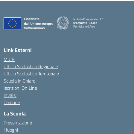
Istituto Comprensivo 1°
D'Acquisto - Leone
Pomigliano d'Arco
— Visita la pagina iniziale della scuola
Link Esterni
MIUR
Ufficio Scolastico Regionale
Ufficio Scolastico Territoriale
Scuola in Chiaro
Iscrizioni On Line
Invalsi
Comune
La Scuola
Presentazione
I luoghi