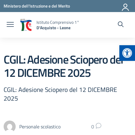
Vai ai contenuti
Vai al menu di navigazione
Vai al footer
Ministero dell'Istruzione e del Merito
Istituto Comprensivo 1°
D'Acquisto - Leone
Apr
CGIL: Adesione Sciopero del
12 DICEMBRE 2025
CGIL: Adesione Sciopero del 12 DICEMBRE
2025
Personale scolastico
0