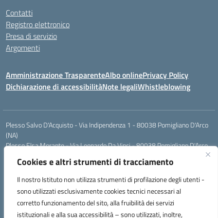
Contatti
Registro elettronico
Presa di servizio
Argomenti
Amministrazione Trasparente
Albo online
Privacy Policy
Dichiarazione di accessibilità
Note legali
Whistleblowing
Plesso Salvo D'Acquisto - Via Indipendenza 1 - 80038 Pomigliano D'Arco
(NA)
Plesso Elsa Morante - Via Leonardo Da Vinci - 80038 Pomigliano D'Arco
(NA)
Cookies e altri strumenti di tracciamento
Plesso Leone - Via Pascoli - 80038 Pomigliano D'Arco (NA)
Tel.:0813177304 - Mail: naic8g1003@istruzione.it - Pec:
Il nostro Istituto non utilizza strumenti di profilazione degli utenti -
naic8g1003@pec.istruzione.it
sono utilizzati esclusivamente cookies tecnici necessari al
Codice Univoco ufficio: UIECQ7
corretto funzionamento del sito, alla fruibilità dei servizi
codice Meccanografico: NAIC8G1003
istituzionali e alla sua accessibilità – sono utilizzati, inoltre,
Codice Fiscale: 93076670632