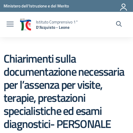
Vai ai contenuti
Vai al menu di navigazione
Vai al footer
Ministero dell'Istruzione e del Merito
Istituto Comprensivo 1°
D'Acquisto - Leone
Chiarimenti sulla
documentazione necessaria
per l’assenza per visite,
terapie, prestazioni
specialistiche ed esami
diagnostici- PERSONALE