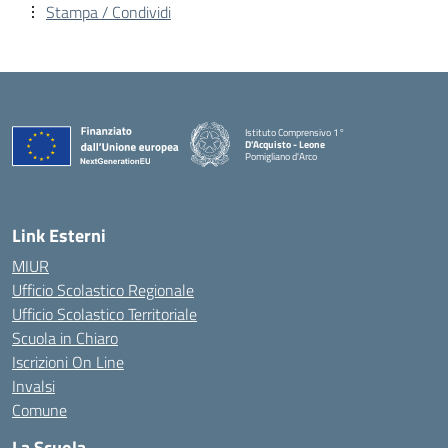
Stampa / Condividi
Istituto Comprensivo 1°
D'Acquisto - Leone
Pomigliano d'Arco
— Visita la pagina iniziale della scuola
Link Esterni
MIUR
Ufficio Scolastico Regionale
Ufficio Scolastico Territoriale
Scuola in Chiaro
Iscrizioni On Line
Invalsi
Comune
La Scuola