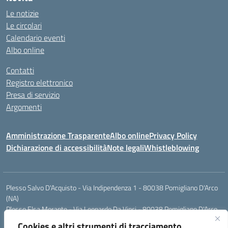
Le notizie
Le circolari
Calendario eventi
Albo online
Contatti
Registro elettronico
Presa di servizio
Argomenti
Amministrazione Trasparente
Albo online
Privacy Policy
Dichiarazione di accessibilità
Note legali
Whistleblowing
Plesso Salvo D'Acquisto - Via Indipendenza 1 - 80038 Pomigliano D'Arco
(NA)
Plesso Elsa Morante - Via Leonardo Da Vinci - 80038 Pomigliano D'Arco
(NA)
Cookies e altri strumenti di tracciamento