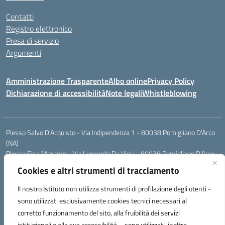
Contatti
Registro elettronico
Presa di servizio
Argomenti
Amministrazione Trasparente
Albo online
Privacy Policy
Dichiarazione di accessibilità
Note legali
Whistleblowing
Plesso Salvo D'Acquisto - Via Indipendenza 1 - 80038 Pomigliano D'Arco
(NA)
Plesso Elsa Morante - Via Leonardo Da Vinci - 80038 Pomigliano D'Arco
(NA)
Cookies e altri strumenti di tracciamento
Plesso Leone - Via Pascoli - 80038 Pomigliano D'Arco (NA)
Tel.:0813177304 - Mail: naic8g1003@istruzione.it - Pec:
Il nostro Istituto non utilizza strumenti di profilazione degli utenti -
naic8g1003@pec.istruzione.it
sono utilizzati esclusivamente cookies tecnici necessari al
Codice Univoco ufficio: UIECQ7
corretto funzionamento del sito, alla fruibilità dei servizi
codice Meccanografico: NAIC8G1003
istituzionali e alla sua accessibilità – sono utilizzati, inoltre,