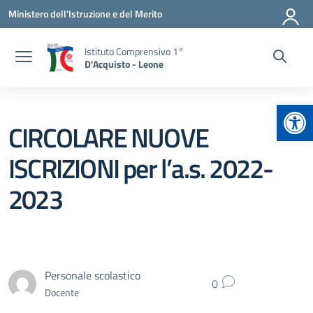
Vai ai contenuti
Vai al menu di navigazione
Vai al footer
Ministero dell'Istruzione e del Merito
Istituto Comprensivo 1°
D'Acquisto - Leone
Apr
CIRCOLARE NUOVE
ISCRIZIONI per l’a.s. 2022-
2023
Personale scolastico
0
Docente