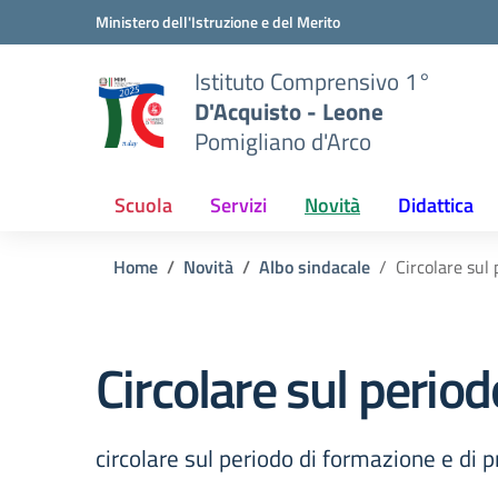
Vai ai contenuti
Vai al menu di navigazione
Vai al footer
Ministero dell'Istruzione e del Merito
Istituto Comprensivo 1°
D'Acquisto - Leone
Pomigliano d'Arco
Scuola
Servizi
Novità
Didattica
Home
Novità
Albo sindacale
Circolare sul
Circolare sul perio
circolare sul periodo di formazione e di 