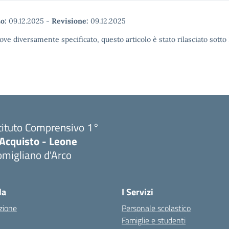
o:
09.12.2025
-
Revisione:
09.12.2025
ove diversamente specificato, questo articolo è stato rilasciato sott
tituto Comprensivo 1°
'Acquisto - Leone
migliano d'Arco
Visita la pagina iniziale della scuola
la
I Servizi
zione
Personale scolastico
Famiglie e studenti