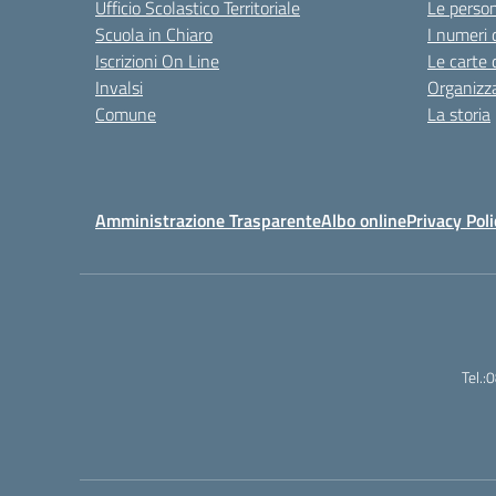
Ufficio Scolastico Territoriale
Le perso
Scuola in Chiaro
I numeri 
Iscrizioni On Line
Le carte 
Invalsi
Organizz
Comune
La storia
Amministrazione Trasparente
Albo online
Privacy Poli
Tel.: