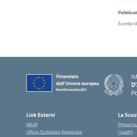
Pubblicat
Eccetto d
Is
D
Po
— 
Link Esterni
La Scuo
MIUR
Presenta
Ufficio Scolastico Regionale
I luoghi