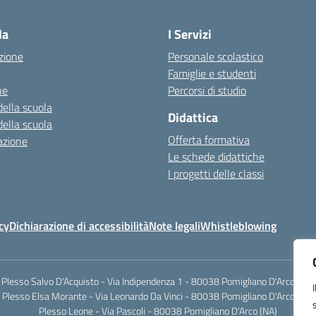
Visita la pagina iniziale della scuola
la
I Servizi
zione
Personale scolastico
Famiglie e studenti
ne
Percorsi di studio
della scuola
Didattica
della scuola
Offerta formativa
azione
Le schede didattiche
I progetti delle classi
cy
Dichiarazione di accessibilità
Note legali
Whistleblowing
Plesso Salvo D'Acquisto - Via Indipendenza 1 - 80038 Pomigliano D'Arco (NA)
Plesso Elsa Morante - Via Leonardo Da Vinci - 80038 Pomigliano D'Arco (NA)
Plesso Leone - Via Pascoli - 80038 Pomigliano D'Arco (NA)