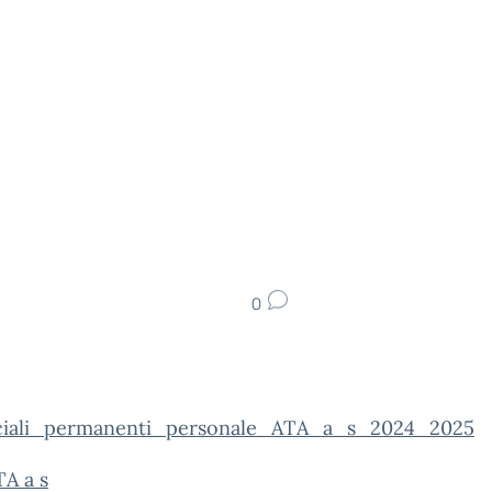
0
nciali_permanenti_personale_ATA_a_s_2024_2025
TA a s