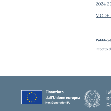
2024 2
MODEL
Pubblicat
Eccetto d
Is
D
Po