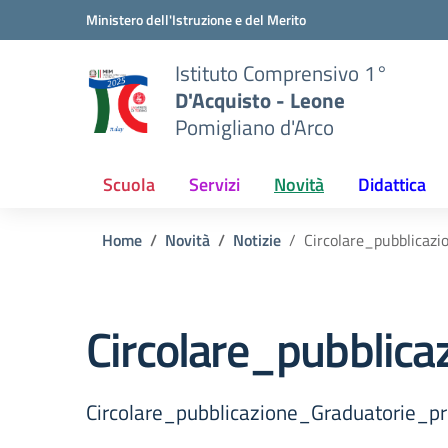
Vai ai contenuti
Vai al menu di navigazione
Vai al footer
Ministero dell'Istruzione e del Merito
Istituto Comprensivo 1°
D'Acquisto - Leone
Pomigliano d'Arco
Scuola
Servizi
Novità
Didattica
Home
Novità
Notizie
Circolare_pubblica
Circolare_pubblic
Circolare_pubblicazione_Graduatorie_