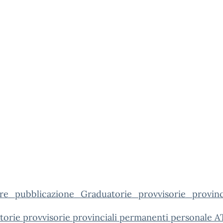
are_pubblicazione_Graduatorie_provvisorie_provi
orie provvisorie provinciali permanenti personale A