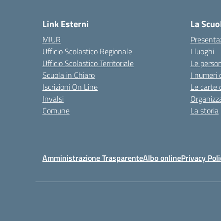
— 
Link Esterni
La Scuo
MIUR
Presenta
Ufficio Scolastico Regionale
I luoghi
Ufficio Scolastico Territoriale
Le perso
Scuola in Chiaro
I numeri 
Iscrizioni On Line
Le carte 
Invalsi
Organizz
Comune
La storia
Amministrazione Trasparente
Albo online
Privacy Poli