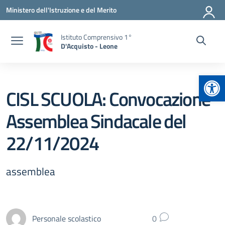
Vai ai contenuti
Vai al menu di navigazione
Vai al footer
Ministero dell'Istruzione e del Merito
Istituto Comprensivo 1°
D'Acquisto - Leone
Apr
CISL SCUOLA: Convocazione
Assemblea Sindacale del
22/11/2024
assemblea
Personale scolastico
0