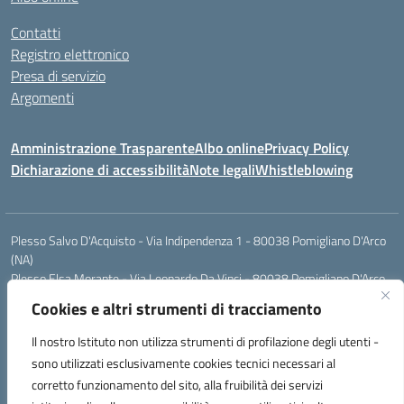
Contatti
Registro elettronico
Presa di servizio
Argomenti
Amministrazione Trasparente
Albo online
Privacy Policy
Dichiarazione di accessibilità
Note legali
Whistleblowing
Plesso Salvo D'Acquisto - Via Indipendenza 1 - 80038 Pomigliano D'Arco
(NA)
Plesso Elsa Morante - Via Leonardo Da Vinci - 80038 Pomigliano D'Arco
(NA)
Cookies e altri strumenti di tracciamento
Plesso Leone - Via Pascoli - 80038 Pomigliano D'Arco (NA)
Tel.:0813177304 - Mail: naic8g1003@istruzione.it - Pec:
Il nostro Istituto non utilizza strumenti di profilazione degli utenti -
naic8g1003@pec.istruzione.it
sono utilizzati esclusivamente cookies tecnici necessari al
Codice Univoco ufficio: UIECQ7
corretto funzionamento del sito, alla fruibilità dei servizi
codice Meccanografico: NAIC8G1003